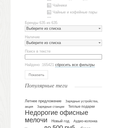
Чайники
Чайные и кофейные пары
Металлическая посуда
Бренды
635 из 635
Наборы посуды
Выберите из списка
Предметы сервировки
Наличие
Стаканы
Выберите из списка
Эко кружки
Поиск в тексте
ЕВРОПОСУДА
Аксессуары
Найдено :165421
сбросить все фильтры
Ежедневники и блокноты
Блокноты
Показать
Ежедневники полудатированные
Популярные теги
Датированные ежедневники
Ежедневники недатированные
Летнее предложение
Планинги и телефонные книжки
Зарядные устройства,
акция
Зарядные станции
Теплые подарки
Планинги датированные
Недорогие офисные
Планинги недатированные
мелочи
Новый год
Аудио-колонка
Телефонные книжки
до 500 руб.