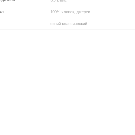
US Basic
ал
100% хлопок, джерси
синий классический