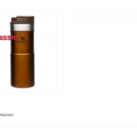
assic
талог