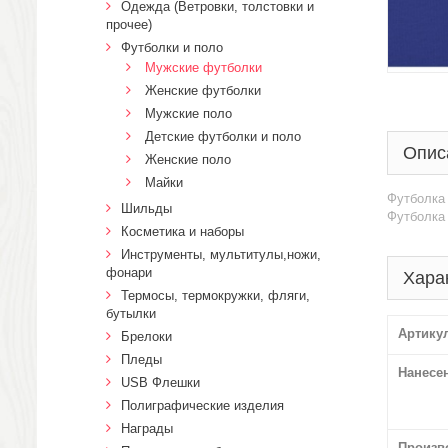
Одежда (Ветровки, толстовки и
прочее)
Футболки и поло
Мужские футболки
Женские футболки
Мужские поло
Детские футболки и поло
Опис
Женские поло
Майки
Футболка 
Шильды
Футболка
Косметика и наборы
Инструменты, мультитулы,ножи,
фонари
Хара
Термосы, термокружки, фляги,
бутылки
Артику
Брелоки
Пледы
Нанесе
USB Флешки
Полиграфические изделия
Награды
Произв