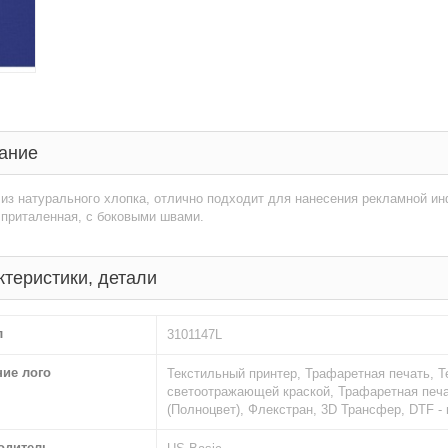
ание
из натурального хлопка, отлично подходит для нанесения рекламной и
 приталенная, с боковыми швами.
ктеристики, детали
л
3101147L
ние лого
Текстильный принтер, Трафаретная печать, 
светоотражающей краской, Трафаретная печа
(Полноцвет), Флекстран, 3D Трансфер, DTF 
одитель