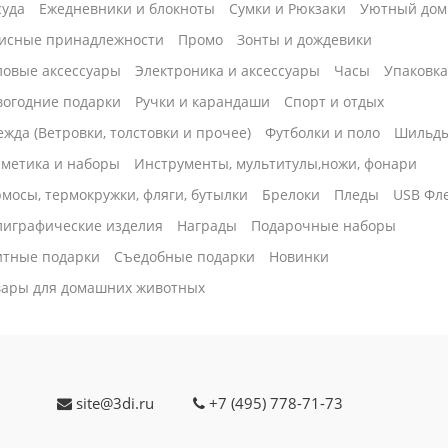
суда
Ежедневники и блокноты
Сумки и Рюкзаки
Уютный дом
исные принадлежности
Промо
Зонты и дождевики
ловые аксессуары
Электроника и аксессуары
Часы
Упаковк
вогодние подарки
Ручки и карандаши
Спорт и отдых
жда (Ветровки, толстовки и прочее)
Футболки и поло
Шильд
сметика и наборы
Инструменты, мультитулы,ножи, фонари
мосы, термокружки, фляги, бутылки
Брелоки
Пледы
USB Фл
лиграфические изделия
Награды
Подарочные наборы
итные подарки
Cъедобные подарки
Новинки
вары для домашних животных
site@3di.ru
+7 (495) 778-71-73