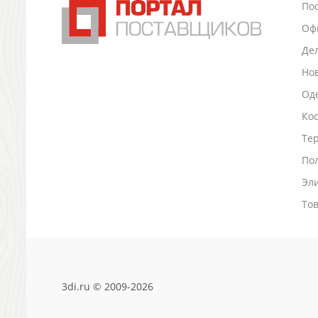
По
Промо
Оф
Антистрессы
Светоотражатели
Де
Зажигалки
Но
Зеркала и косметички
Оде
Открывашки
Ко
Промо-мелочи
Зонты и дождевики
Тер
Зонты-трости
По
Складные зонты
Эл
Дождевики
Деловые аксессуары
То
Дорожные органайзеры
Обложки для документов
Зажимы для купюр
Папки, блокноты
3di.ru © 2009-2026
Визитницы настольные
Платки шелковые