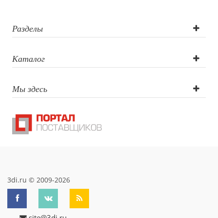
печать круговая,
Орео
Разделы
(двусторонняя
Каталог
Уф-печать),
Мы здесь
Тампопечать
3di.ru © 2009-2026
site@3di.ru