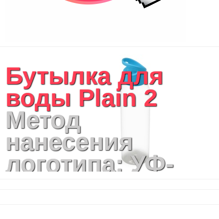
Бутылка для
воды Plain 2
Метод
нанесения
логотипа: УФ-
печать,
Трафаретная