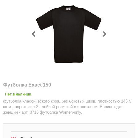
Футболка Exact 150
Нет в наличии
футболка классического кроя, без боковых швов, плотностью 145 г/
кв.м.; воротник с 2-слойной резинкой с эластаном. Вариант для
женщин - арт. 3713 футболка Women-only.