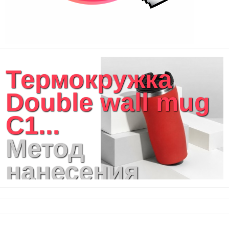
Термокружка
Double wall mug
С1...
Метод
нанесения
логотипа:
Гравировка