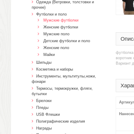
Одежда (Ветровки, толстовки и
прочее)
Футболки и поло
Мужские футболки
Женские футболки
Мужские поло
Опис
Детские футболки и поло
Женские поло
футболка 
Майки
воротник 
Шильды
Вариант д
Косметика и наборы
Инструменты, мультитулы,ножи,
фонари
Хара
Термосы, термокружки, фляги,
бутылки
Брелоки
Артику
Пледы
Нанесе
USB Флешки
Полиграфические изделия
Награды