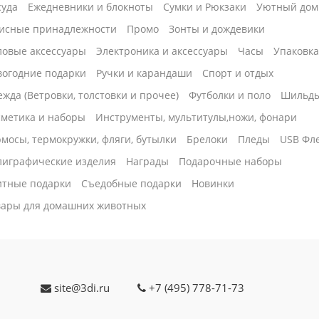
суда
Ежедневники и блокноты
Сумки и Рюкзаки
Уютный дом
исные принадлежности
Промо
Зонты и дождевики
ловые аксессуары
Электроника и аксессуары
Часы
Упаковк
вогодние подарки
Ручки и карандаши
Спорт и отдых
жда (Ветровки, толстовки и прочее)
Футболки и поло
Шильд
сметика и наборы
Инструменты, мультитулы,ножи, фонари
мосы, термокружки, фляги, бутылки
Брелоки
Пледы
USB Фл
лиграфические изделия
Награды
Подарочные наборы
итные подарки
Cъедобные подарки
Новинки
вары для домашних животных
site@3di.ru
+7 (495) 778-71-73