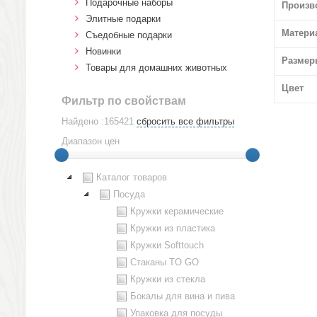
Подарочные наборы
Произв
Элитные подарки
Матери
Cъедобные подарки
Новинки
Размер
Товары для домашних животных
Цвет
Фильтр по свойствам
Найдено :165421
сбросить все фильтры
Диапазон цен
Каталог товаров
Посуда
Кружки керамические
Кружки из пластика
Кружки Softtouch
Стаканы TO GO
Кружки из стекла
Бокалы для вина и пива
Упаковка для посуды