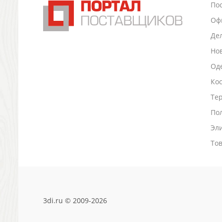
По
Промо
Оф
Антистрессы
Светоотражатели
Де
Зажигалки
Но
Зеркала и косметички
Оде
Открывашки
Промо-мелочи
Ко
Зонты и дождевики
Тер
Зонты-трости
По
Складные зонты
Эл
Дождевики
Деловые аксессуары
То
Дорожные органайзеры
Обложки для документов
Зажимы для купюр
Папки, блокноты
Визитницы настольные
3di.ru © 2009-2026
Платки шелковые