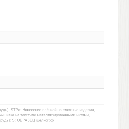
Грудь): STPa: Нанесение плёнкой на сложные изделия,
: Вышивка на текстиле металлизированными нитями,
(Грудь): S: ОБРАЗЕЦ шелкогрф