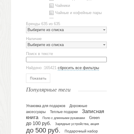
Чайники
Чайные и кофейные пары
Металлическая посуда
Бренды
635 из 635
Наборы посуды
Выберите из списка
Предметы сервировки
Наличие
Стаканы
Выберите из списка
Эко кружки
Поиск в тексте
ЕВРОПОСУДА
Аксессуары
Найдено :165421
сбросить все фильтры
Ежедневники и блокноты
Блокноты
Показать
Ежедневники полудатированные
Популярные теги
Датированные ежедневники
Ежедневники недатированные
Упаковка для подарков
Планинги и телефонные книжки
Дорожные
Записная
аксессуары
Теплые подарки
Планинги датированные
книга
Green
Поло с длинными рукавами
Планинги недатированные
до 100 руб.
Зарядные устройства, акция
Телефонные книжки
до 500 руб.
Подарочный набор