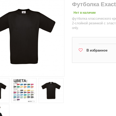
Футболка Exact
Нет в наличии
футболка классического кро
2-слойной резинкой с элас
only.
В избранное