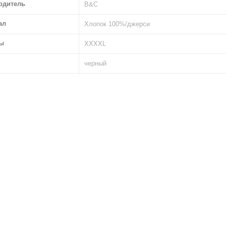
одитель
B&C
ал
Хлопок 100%/джерси
ы
XXXXL
черный