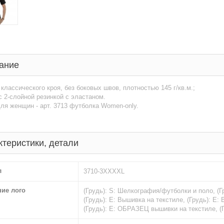
ание
классического кроя, без боковых швов, плотностью 145 г/кв.м.;
с 2-слойной резинкой с эластаном.
ля женщин - арт. 3713 футболка Women-only.
ктеристики, детали
л
3710-3XXXXL
ние лого
(Грудь): S: Шелкография/футболки и поло, (
(Грудь): E: Вышивка на текстиле, (Грудь): E
(Грудь): E: ОБРАЗЕЦ вышивки на текстиле, 