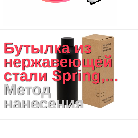
Бутылка из
нержавеющей
стали Spring,...
Метод
нанесения
логотипа:
Гравировка