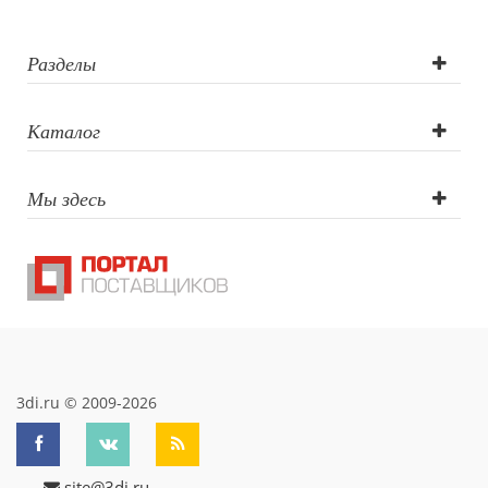
(CO2 лазер),
Тампопечать,
Разделы
Трафаретная
Каталог
печать круговая,
Мы здесь
Гравировка
круговая (CO2
лазер), УФ-
печать круговая
3di.ru © 2009-2026
site@3di.ru