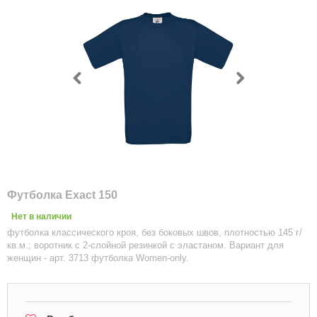
Футболка Exact 150
Нет в наличии
футболка классического кроя, без боковых швов, плотностью 145 г/
кв.м.; воротник с 2-слойной резинкой с эластаном. Вариант для
женщин - арт. 3713 футболка Women-only.