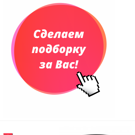
Планинги недатированные
Телефонные книжки
Еженедельники
Органайзер на ежедневник
Сумки и Рюкзаки
Сумки для планшетов и ноутбуков
Рюкзаки
Конференц-сумки
Чемоданы
Сумки для покупок промо
Несессеры и косметички
Сумки спортивные
Сумки дорожные
Портфели
Чехлы для планшетов и ноутбуков
Сумка на пояс или шею
Аксессуары
Женские сумки
Уютный дом