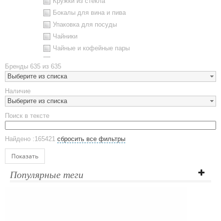
Кружки из стекла
Бокалы для вина и пива
Упаковка для посуды
Чайники
Чайные и кофейные пары
Металлическая посуда
Бренды
635 из 635
Наборы посуды
Выберите из списка
Предметы сервировки
Наличие
Стаканы
Выберите из списка
Эко кружки
Поиск в тексте
ЕВРОПОСУДА
Аксессуары
Найдено :165421
сбросить все фильтры
Ежедневники и блокноты
Блокноты
Показать
Ежедневники полудатированные
Популярные теги
Датированные ежедневники
Ежедневники недатированные
Планинги и телефонные книжки
Планинги датированные