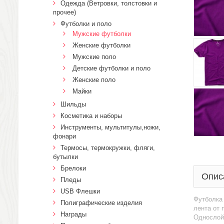
Одежда (Ветровки, толстовки и
прочее)
Футболки и поло
Мужские футболки
Женские футболки
Мужские поло
Детские футболки и поло
Женские поло
Майки
Шильды
Косметика и наборы
Инструменты, мультитулы,ножи,
фонари
Термосы, термокружки, фляги,
бутылки
Брелоки
Опис
Пледы
USB Флешки
Футболка 
Полиграфические изделия
лента от 
Награды
Однослойн