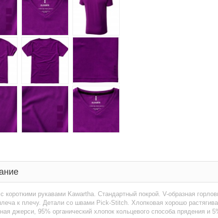
ание
с короткими рукавами Kawartha. Стандартный покрой. V-образная горлов
плеча к плечу. Детали со швами Pick-Stitch. Хлопковая хорошо растяги
ая джерси, 95% органический хлопок кольцевого способа прядения и 5%