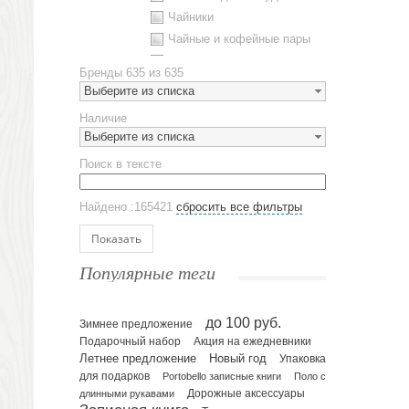
Чайники
Чайные и кофейные пары
Металлическая посуда
Бренды
635 из 635
Наборы посуды
Выберите из списка
Предметы сервировки
Наличие
Стаканы
Выберите из списка
Эко кружки
Поиск в тексте
ЕВРОПОСУДА
Аксессуары
Найдено :165421
сбросить все фильтры
Ежедневники и блокноты
Блокноты
Показать
Ежедневники полудатированные
Популярные теги
Датированные ежедневники
Ежедневники недатированные
до 100 руб.
Планинги и телефонные книжки
Зимнее предложение
Подарочный набор
Акция на ежедневники
Планинги датированные
Летнее предложение
Новый год
Упаковка
Планинги недатированные
для подарков
Portobello записные книги
Поло с
Телефонные книжки
длинными рукавами
Дорожные аксессуары