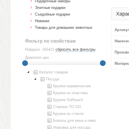
Подарочные наборы
Элитные подарки
Хара
Cъедобные подарки
Новинки
Товары для домашних животных
Артику
Фильтр по свойствам
Нанесе
Найдено :165421
сбросить все фильтры
Произв
Диапазон цен
Матери
Каталог товаров
Посуда
Кружки керамические
Кружки из пластика
Кружки Softtouch
Стаканы TO GO
Кружки из стекла
Бокалы для вина и пива
Упаковка для посуды