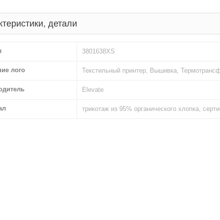
ктеристики, детали
л
3801638XS
ние лого
Текстильный принтер, Вышивка, Термотрансф
одитель
Elevate
ал
трикотаж из 95% органического хлопка, сер