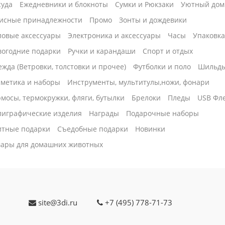
суда
Ежедневники и блокноты
Сумки и Рюкзаки
Уютный дом
исные принадлежности
Промо
Зонты и дождевики
ловые аксессуары
Электроника и аксессуары
Часы
Упаковк
вогодние подарки
Ручки и карандаши
Спорт и отдых
жда (Ветровки, толстовки и прочее)
Футболки и поло
Шильд
сметика и наборы
Инструменты, мультитулы,ножи, фонари
мосы, термокружки, фляги, бутылки
Брелоки
Пледы
USB Фл
лиграфические изделия
Награды
Подарочные наборы
итные подарки
Cъедобные подарки
Новинки
вары для домашних животных
site@3di.ru
+7 (495) 778-71-73