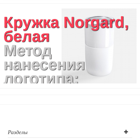
Кружка Norgard,
белая
Метод
нанесения
логотипа:
Деколь (4 цвета),
Круговая
гравировка, UV
лазерная
Разделы