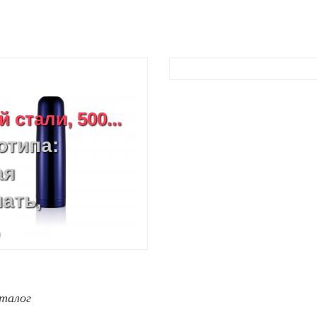
стали, 500...
отипа:
ая
ать,
,
ая
талог
ечать,