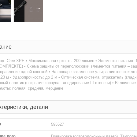
ание
од: Cree XPE • Максимальная яркость: 200 люмен • Элементы питания: 1
ОМПЛЕКТЕ) • Схема защиты от переполюсовки элементов питания – защи
правление одной кнопкой • На фонаре закаленное ультра чистое стекл
123 м • Ударопрочность: до 2 м • Оптическая система: отражатель (глад
ный пластик (покрытие корпуса - анодирование III степени) • Включение
боты: полная, средняя, мерцание
ктеристики, детали
л
595527
ние лого
Гравировка (оптоволоконный лазер), Тампопе