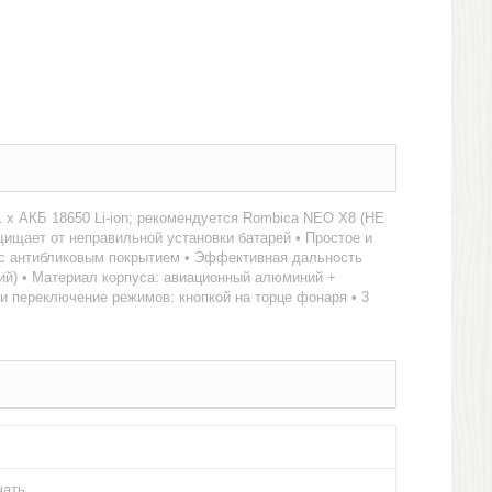
 х АКБ 18650 Li-ion; рекомендуется Rombica NEO X8 (НЕ
щает от неправильной установки батарей • Простое и
о с антибликовым покрытием • Эффективная дальность
кий) • Материал корпуса: авиационный алюминий +
 и переключение режимов: кнопкой на торце фонаря • 3
чать