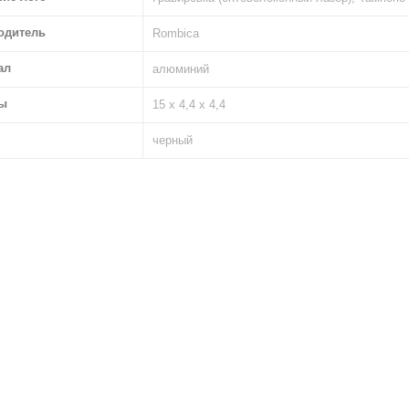
одитель
Rombica
ал
алюминий
ы
15 х 4,4 х 4,4
черный