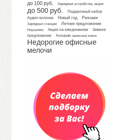
Планинги недатированные
до 100 руб.
Зарядные устройства, акция
Телефонные книжки
до 500 руб.
Подарочный набор
Еженедельники
Рюкзаки
Новый год
Аудио-колонка
Органайзер на ежедневник
Летнее предложение
Зарядные станции
Зимнее
Наушники
Акция на ежедневники
Сумки и Рюкзаки
предложение
Portobello записные книги
Сумки для планшетов и ноутбуков
Недорогие офисные
Рюкзаки
мелочи
Конференц-сумки
Чемоданы
Сумки для покупок промо
Несессеры и косметички
Сумки спортивные
Сумки дорожные
Портфели
Чехлы для планшетов и ноутбуков
Сумка на пояс или шею
Аксессуары
Женские сумки
Уютный дом