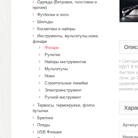
Одежда (Ветровки, толстовки и
прочее)
Футболки и поло
Шильды
Косметика и наборы
Инструменты, мультитулы,ножи,
фонари
Опис
Фонари
Рулетки
• Светоди
Наборы инструментов
ИДУТ В К
Мультитулы
быстрое у
Ножи
луча: до 
Строительные линейки
ударопроч
режима ра
Электроинструмент
Ручной инструмент
Термосы, термокружки, фляги,
Хара
бутылки
Брелоки
Пледы
Артику
USB Флешки
Нанесе