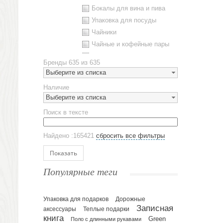
Бокалы для вина и пива
Упаковка для посуды
Чайники
Чайные и кофейные пары
Металлическая посуда
Бренды
635 из 635
Наборы посуды
Выберите из списка
Предметы сервировки
Наличие
Стаканы
Выберите из списка
Эко кружки
Поиск в тексте
ЕВРОПОСУДА
Аксессуары
Найдено :165421
сбросить все фильтры
Ежедневники и блокноты
Блокноты
Показать
Ежедневники полудатированные
Популярные теги
Датированные ежедневники
Ежедневники недатированные
Упаковка для подарков
Планинги и телефонные книжки
Дорожные
Записная
аксессуары
Теплые подарки
Планинги датированные
книга
Green
Поло с длинными рукавами