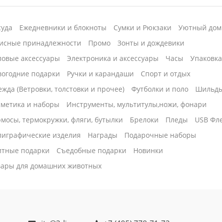
суда
Ежедневники и блокноты
Сумки и Рюкзаки
Уютный дом
исные принадлежности
Промо
Зонты и дождевики
ловые аксессуары
Электроника и аксессуары
Часы
Упаковк
вогодние подарки
Ручки и карандаши
Спорт и отдых
жда (Ветровки, толстовки и прочее)
Футболки и поло
Шильд
сметика и наборы
Инструменты, мультитулы,ножи, фонари
мосы, термокружки, фляги, бутылки
Брелоки
Пледы
USB Фл
лиграфические изделия
Награды
Подарочные наборы
итные подарки
Cъедобные подарки
Новинки
вары для домашних животных