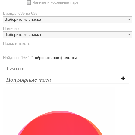
Чайные и кофейные пары
Металлическая посуда
Бренды
635 из 635
Наборы посуды
Выберите из списка
Предметы сервировки
Наличие
Стаканы
Выберите из списка
Эко кружки
Поиск в тексте
ЕВРОПОСУДА
Аксессуары
Найдено :165421
сбросить все фильтры
Ежедневники и блокноты
Блокноты
Показать
Ежедневники полудатированные
Популярные теги
Датированные ежедневники
Ежедневники недатированные
Планинги и телефонные книжки
Планинги датированные
Планинги недатированные
Телефонные книжки
Еженедельники
Органайзер на ежедневник