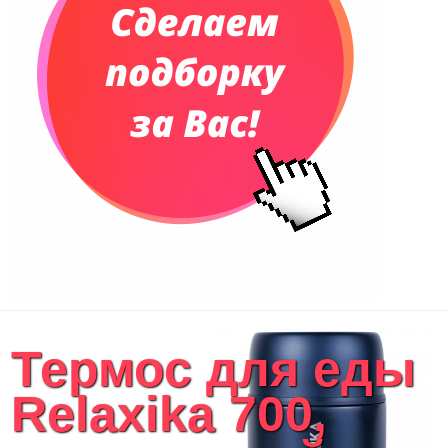
Сумки и Рюкзаки
Сумки для планшетов и ноутбуков
Рюкзаки
Конференц-сумки
Чемоданы
Сумки для покупок промо
Несессеры и косметички
Сумки спортивные
Сумки дорожные
Портфели
Чехлы для планшетов и ноутбуков
Сумка на пояс или шею
Аксессуары
Женские сумки
Термос для еды
Уютный дом
Текстиль для ванной комнаты
Relaxika 700,
Кухонные приспособления
Кухонный текстиль
Ножи разделочные доски