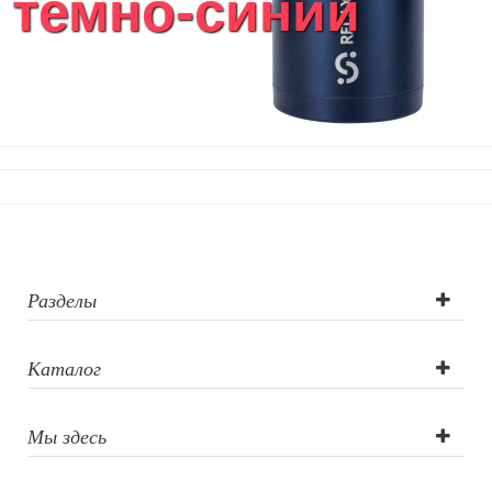
темно-синий
Фоторамки и фотоальбомы
Уход за обувью
Игрушки
Шкатулки
Декоративные подушки
Интерьерные подарки
Винные аксессуары оптом
Свет
Природа и быт
Свечи и подсвечники
Садовый инвентарь
Разделы
Домашний текстиль
Офисные принадлежности
Каталог
Настольные аксессуары
Настольные календари
Подставки для визиток записок телефонов
Мы здесь
Канцтовары
Промо