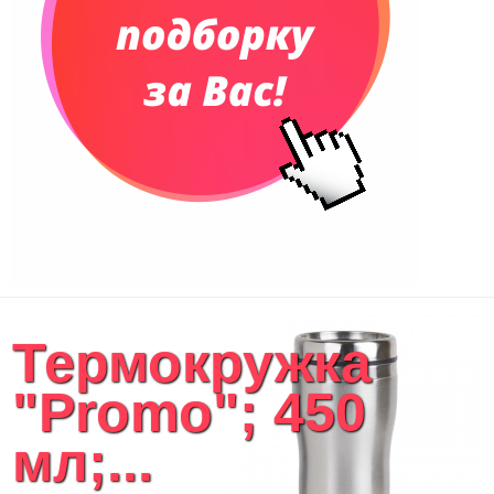
Термокружка
"Promo"; 450
мл;...