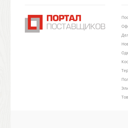
Подставки для визиток записок телефонов
Канцтовары
По
Промо
Антистрессы
Оф
Светоотражатели
Де
Зажигалки
Но
Зеркала и косметички
Оде
Открывашки
Промо-мелочи
Ко
Зонты и дождевики
Тер
Зонты-трости
По
Складные зонты
Дождевики
Эл
Деловые аксессуары
То
Дорожные органайзеры
Обложки для документов
Зажимы для купюр
Папки, блокноты