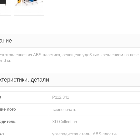
ание
изготовленная из ABS-пластика, оснащена удобным креплением на пояс
т 3 м.
ктеристики, детали
л
P112.341
ние лого
тампопечать
одитель
XD Collection
ал
углеродистая сталь; ABS-пластик