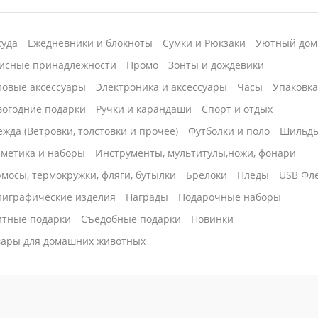
суда
Ежедневники и блокноты
Сумки и Рюкзаки
Уютный дом
исные принадлежности
Промо
Зонты и дождевики
ловые аксессуары
Электроника и аксессуары
Часы
Упаковк
вогодние подарки
Ручки и карандаши
Спорт и отдых
жда (Ветровки, толстовки и прочее)
Футболки и поло
Шильд
сметика и наборы
Инструменты, мультитулы,ножи, фонари
мосы, термокружки, фляги, бутылки
Брелоки
Пледы
USB Фл
лиграфические изделия
Награды
Подарочные наборы
итные подарки
Cъедобные подарки
Новинки
вары для домашних животных