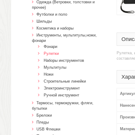
Одежда (Ветровки, толстовки и
прочее)
Футболки и поло
Шильды
Косметика и наборы
Инструменты, мультитулы,ножи,
Опис
фонари
Фонари
Рулетка, 
Рулетки
составляе
Наборы инструментов
Мультитулы
Ножи
Хара
Строительные линейки
Электроинструмент
Артику
Ручной инструмент
Термосы, термокружки, фляги,
Нанесе
бутылки
Брелоки
Произв
Пледы
Матери
USB Флешки