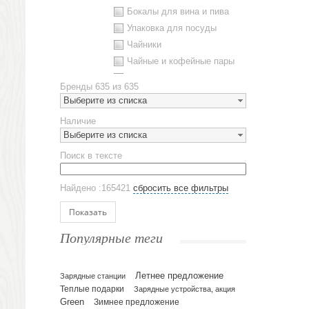
Бокалы для вина и пива
Упаковка для посуды
Чайники
Чайные и кофейные пары
Металлическая посуда
Бренды
635 из 635
Наборы посуды
Выберите из списка
Предметы сервировки
Наличие
Стаканы
Выберите из списка
Эко кружки
Поиск в тексте
ЕВРОПОСУДА
Аксессуары
Найдено :165421
сбросить все фильтры
Ежедневники и блокноты
Блокноты
Показать
Ежедневники полудатированные
Популярные теги
Датированные ежедневники
Ежедневники недатированные
Летнее предложение
Планинги и телефонные книжки
Зарядные станции
Теплые подарки
Зарядные устройства, акция
Планинги датированные
Green
Зимнее предложение