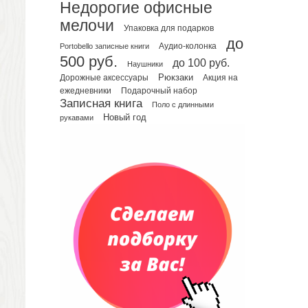
Планинги недатированные
Недорогие офисные
Телефонные книжки
мелочи
Упаковка для подарков
Еженедельники
до
Portobello записные книги
Аудио-колонка
Органайзер на ежедневник
500 руб.
до 100 руб.
Наушники
Сумки и Рюкзаки
Рюкзаки
Дорожные аксессуары
Акция на
Сумки для планшетов и ноутбуков
Подарочный набор
ежедневники
Рюкзаки
Записная книга
Поло с длинными
Конференц-сумки
Новый год
рукавами
Чемоданы
Сумки для покупок промо
Несессеры и косметички
Сумки спортивные
Сумки дорожные
Портфели
Чехлы для планшетов и ноутбуков
Сумка на пояс или шею
Аксессуары
Женские сумки
Уютный дом