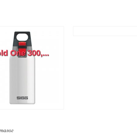
d One 300,...
талог