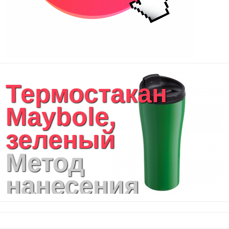
Термостакан
Maybole,
зеленый
Метод
нанесения
логотипа: