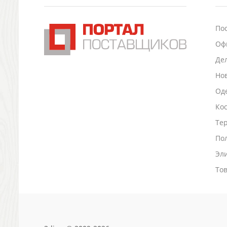
Подставки для визиток записок телефонов
360°
Канцтовары
По
Промо
Оф
Антистрессы
Светоотражатели
Де
Зажигалки
Но
Зеркала и косметички
Оде
Открывашки
Промо-мелочи
Ко
Зонты и дождевики
Тер
Зонты-трости
По
Складные зонты
Эл
Дождевики
Деловые аксессуары
То
Дорожные органайзеры
Обложки для документов
Зажимы для купюр
Папки, блокноты