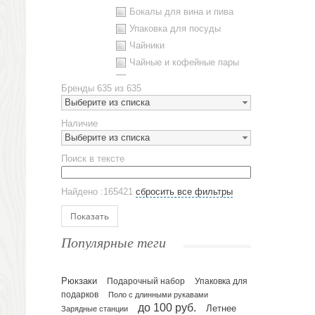
Бокалы для вина и пива
Упаковка для посуды
Чайники
Чайные и кофейные пары
Металлическая посуда
Бренды
635 из 635
Наборы посуды
Выберите из списка
Предметы сервировки
Наличие
Стаканы
Выберите из списка
Эко кружки
Поиск в тексте
ЕВРОПОСУДА
Аксессуары
Найдено :165421
сбросить все фильтры
Ежедневники и блокноты
Блокноты
Показать
Ежедневники полудатированные
Популярные теги
Датированные ежедневники
Ежедневники недатированные
Рюкзаки
Подарочный набор
Упаковка для
Планинги и телефонные книжки
подарков
Поло с длинными рукавами
Планинги датированные
до 100 руб.
Летнее
Зарядные станции