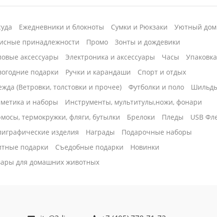
суда
Ежедневники и блокноты
Сумки и Рюкзаки
Уютный дом
исные принадлежности
Промо
Зонты и дождевики
ловые аксессуары
Электроника и аксессуары
Часы
Упаковк
вогодние подарки
Ручки и карандаши
Спорт и отдых
жда (Ветровки, толстовки и прочее)
Футболки и поло
Шильд
сметика и наборы
Инструменты, мультитулы,ножи, фонари
мосы, термокружки, фляги, бутылки
Брелоки
Пледы
USB Фл
лиграфические изделия
Награды
Подарочные наборы
итные подарки
Cъедобные подарки
Новинки
вары для домашних животных