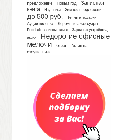
Планинги недатированные
Записная
предложение
Новый год
Телефонные книжки
книга
Зимнее предложение
Наушники
до 500 руб.
Еженедельники
Теплые подарки
Органайзер на ежедневник
Аудио-колонка
Дорожные аксессуары
Portobello записные книги
Зарядные устройства,
Сумки и Рюкзаки
Недорогие офисные
Сумки для планшетов и ноутбуков
акция
мелочи
Рюкзаки
Green
Акция на
ежедневники
Конференц-сумки
Чемоданы
Сумки для покупок промо
Несессеры и косметички
Сумки спортивные
Сумки дорожные
Портфели
Чехлы для планшетов и ноутбуков
Сумка на пояс или шею
Аксессуары
Женские сумки
Уютный дом