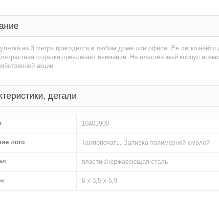
ание
улетка на 3 метра пригодится в любом доме или офисе. Ее легко найти
Контрастная отделка привлекает внимание. На пластиковый корпус возм
яйственной акции.
ктеристики, детали
л
10403900
ние лого
Тампопечать, Заливка полимерной смолой
ал
пластик/нержавеющая сталь
ы
6 х 3,5 х 5,9