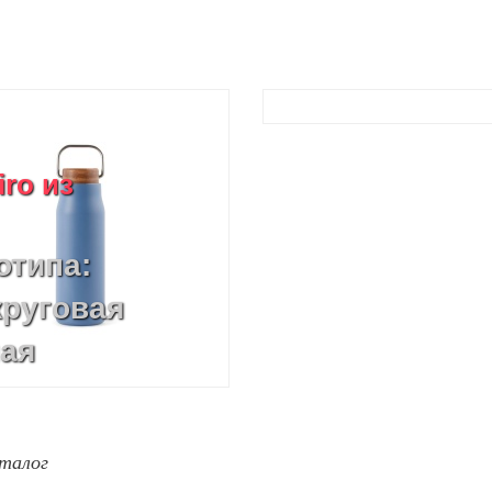
ro из
отипа:
круговая
ная
ать,
CO2
талог
 гравировка