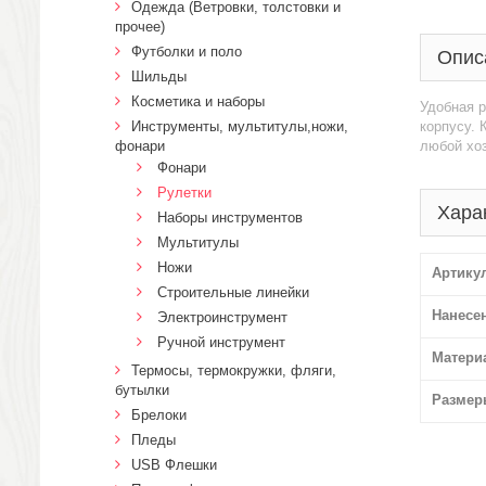
Одежда (Ветровки, толстовки и
прочее)
Футболки и поло
Опис
Шильды
Косметика и наборы
Удобная р
Инструменты, мультитулы,ножи,
корпусу. 
фонари
любой хоз
Фонари
Рулетки
Хара
Наборы инструментов
Мультитулы
Ножи
Артику
Строительные линейки
Нанесе
Электроинструмент
Ручной инструмент
Матери
Термосы, термокружки, фляги,
бутылки
Размер
Брелоки
Пледы
USB Флешки