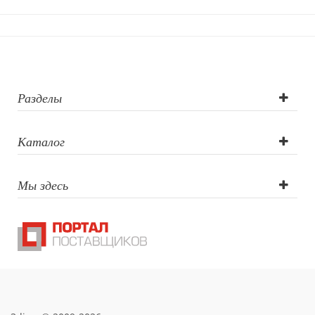
Трафаретная
печать круговая,
УФ DTF печать,
Тампопечать
Разделы
Каталог
Мы здесь