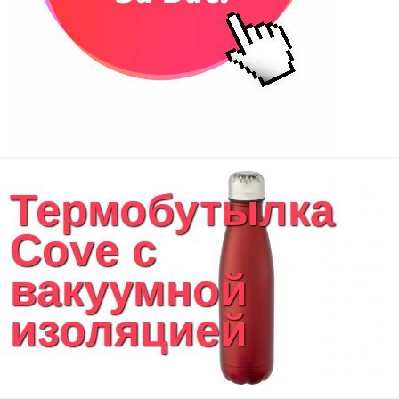
Термобутылка
Cove с
вакуумной
изоляцией