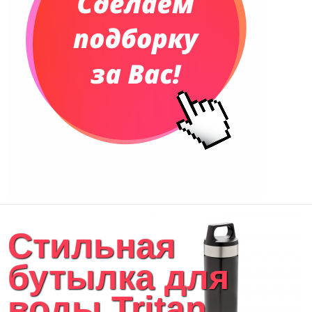
Стильная
бутылка для
воды Tritan