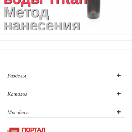
Метод
нанесения
логотипа:
круговая УФ-
печать,
лазерная
Разделы
гравировка,
Каталог
круговая
Мы здесь
шелкография,
тампопечать