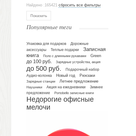
Аксессуары
Найдено :165421
сбросить все фильтры
Ежедневники и блокноты
Блокноты
Показать
Ежедневники полудатированные
Популярные теги
Датированные ежедневники
Ежедневники недатированные
Упаковка для подарков
Планинги и телефонные книжки
Дорожные
Записная
аксессуары
Теплые подарки
Планинги датированные
книга
Green
Поло с длинными рукавами
Планинги недатированные
до 100 руб.
Зарядные устройства, акция
Телефонные книжки
до 500 руб.
Подарочный набор
Еженедельники
Рюкзаки
Новый год
Аудио-колонка
Органайзер на ежедневник
Летнее предложение
Зарядные станции
Зимнее
Наушники
Акция на ежедневники
Сумки и Рюкзаки
предложение
Portobello записные книги
Сумки для планшетов и ноутбуков
Недорогие офисные
Рюкзаки
мелочи
Конференц-сумки
Чемоданы
Сумки для покупок промо
Несессеры и косметички