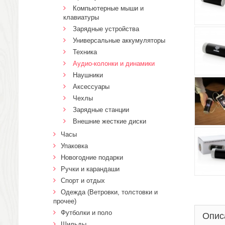
Компьютерные мыши и
клавиатуры
Зарядные устройства
Универсальные аккумуляторы
Техника
Аудио-колонки и динамики
Наушники
Аксессуары
Чехлы
Зарядные станции
Внешние жесткие диски
Часы
Упаковка
Новогодние подарки
Ручки и карандаши
Спорт и отдых
Одежда (Ветровки, толстовки и
прочее)
Футболки и поло
Опис
Шильды