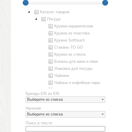
Каталог товаров
Посуда
Кружки керамические
Кружки из пластика
Кружки Softtouch
Стаканы TO GO
Кружки из стекла
Бокалы для вина и пива
Упаковка для посуды
Чайники
Чайные и кофейные пары
Металлическая посуда
Бренды
635 из 635
Наборы посуды
Выберите из списка
Предметы сервировки
Наличие
Стаканы
Выберите из списка
Эко кружки
Поиск в тексте
ЕВРОПОСУДА