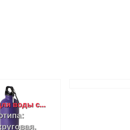
ля воды с...
отипа:
круговая,