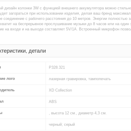
й дизайн колонки 3W с функцией внешнего аккумулятора можно стильно
удет загораться при использовании изделия, делая ваш бренд максимал
е соединение с рабочего расстояния до 10 метров. Энергии полностью 
хватит на беспрерывное прослушивание музыки до 8 часов или на один 
е на входе и на выходе составляет 5V/1A. Встроенный микрофон позво
ктеристики, детали
л
P328.321
ние лого
лазерная гравировка, тампопечать
одитель
XD Collection
ал
ABS
ы
, высота 12 см., диаметр 4,3 см.
черный; серый