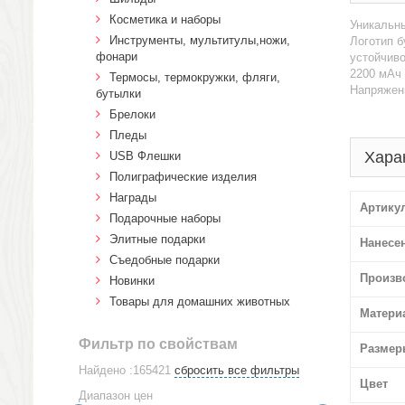
Косметика и наборы
Уникальны
Инструменты, мультитулы,ножи,
Логотип б
фонари
устойчиво
2200 мАч 
Термосы, термокружки, фляги,
Напряжени
бутылки
Брелоки
Пледы
Хара
USB Флешки
Полиграфические изделия
Награды
Артику
Подарочные наборы
Элитные подарки
Нанесе
Cъедобные подарки
Произв
Новинки
Товары для домашних животных
Матери
Фильтр по свойствам
Размер
Найдено :165421
сбросить все фильтры
Цвет
Диапазон цен