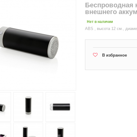
Беспроводная к
внешнего аккум
Нет в наличии
ABS , высота 12 см., диаме
В избранное