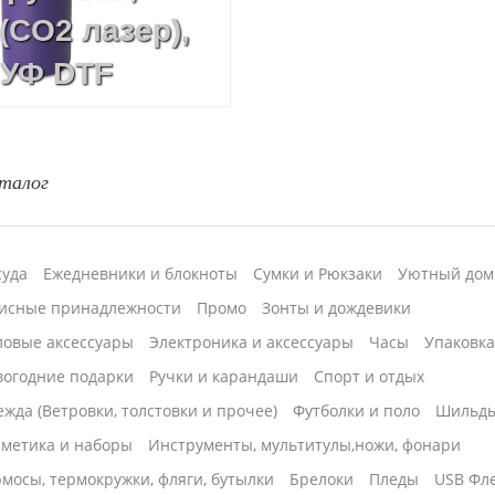
(CO2 лазер),
 УФ DTF
 Гравировка
талог
суда
Ежедневники и блокноты
Сумки и Рюкзаки
Уютный дом
исные принадлежности
Промо
Зонты и дождевики
ловые аксессуары
Электроника и аксессуары
Часы
Упаковк
вогодние подарки
Ручки и карандаши
Спорт и отдых
жда (Ветровки, толстовки и прочее)
Футболки и поло
Шильд
сметика и наборы
Инструменты, мультитулы,ножи, фонари
мосы, термокружки, фляги, бутылки
Брелоки
Пледы
USB Фл