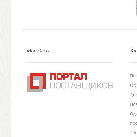
Свет
Природа и быт
Свечи и подсвечники
Садовый инвентарь
Домашний текстиль
Офисные принадлежности
Мы здесь
Ка
Настольные аксессуары
Настольные календари
Подставки для визиток записок телефонов
Канцтовары
По
Промо
Оф
Антистрессы
Светоотражатели
Де
Зажигалки
Но
Зеркала и косметички
Оде
Открывашки
Промо-мелочи
Ко
Зонты и дождевики
Тер