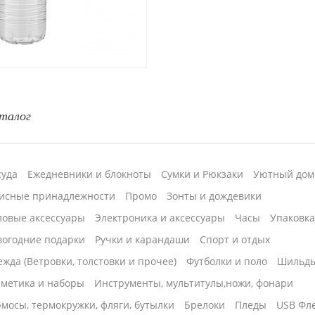
талог
суда
Ежедневники и блокноты
Сумки и Рюкзаки
Уютный дом
исные принадлежности
Промо
Зонты и дождевики
ловые аксессуары
Электроника и аксессуары
Часы
Упаковк
вогодние подарки
Ручки и карандаши
Спорт и отдых
жда (Ветровки, толстовки и прочее)
Футболки и поло
Шильд
сметика и наборы
Инструменты, мультитулы,ножи, фонари
мосы, термокружки, фляги, бутылки
Брелоки
Пледы
USB Фл