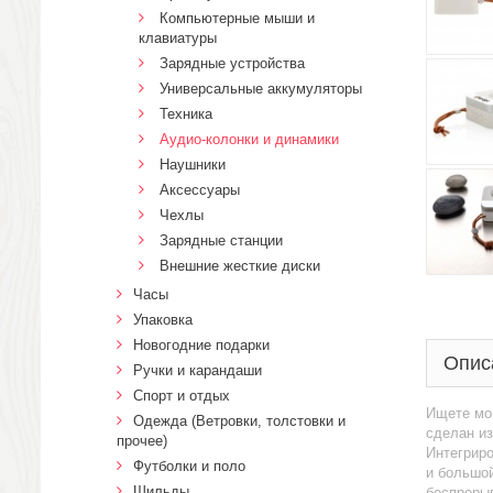
Компьютерные мыши и
клавиатуры
Зарядные устройства
Универсальные аккумуляторы
Техника
Аудио-колонки и динамики
Наушники
Аксессуары
Чехлы
Зарядные станции
Внешние жесткие диски
Часы
Упаковка
Новогодние подарки
Опис
Ручки и карандаши
Спорт и отдых
Ищете мощ
Одежда (Ветровки, толстовки и
сделан из
прочее)
Интегриро
Футболки и поло
и большой
Шильды
беспрерыв