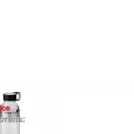
ice
отипа: