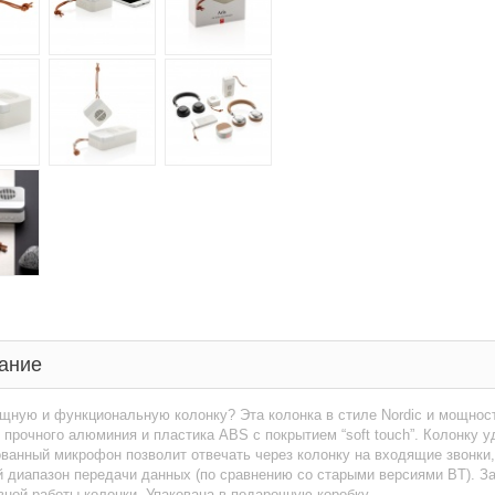
ание
ную и функциональную колонку? Эта колонка в стиле Nordic и мощност
 прочного алюминия и пластика ABS с покрытием “soft touch”. Колонку 
ванный микрофон позволит отвечать через колонку на входящие звонки,
 диапазон передачи данных (по сравнению со старыми версиями BT). За
ной работы колонки. Упакована в подарочную коробку.