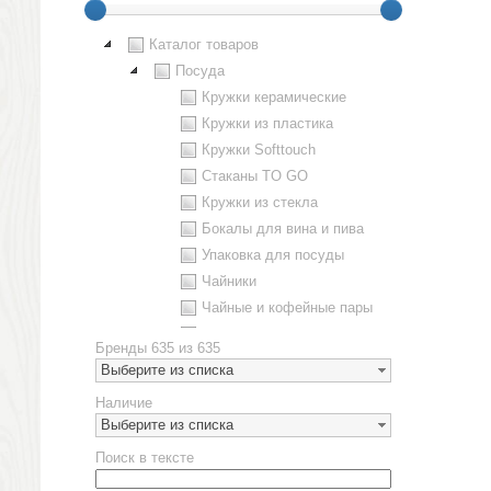
Каталог товаров
Посуда
Кружки керамические
Кружки из пластика
Кружки Softtouch
Стаканы TO GO
Кружки из стекла
Бокалы для вина и пива
Упаковка для посуды
Чайники
Чайные и кофейные пары
Металлическая посуда
Бренды
635 из 635
Наборы посуды
Выберите из списка
Предметы сервировки
Наличие
Стаканы
Выберите из списка
Эко кружки
Поиск в тексте
ЕВРОПОСУДА