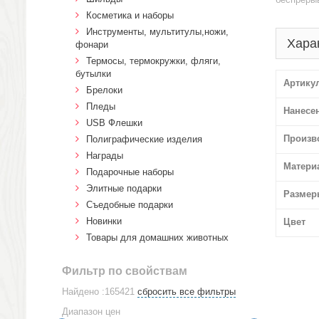
Косметика и наборы
Инструменты, мультитулы,ножи,
Хара
фонари
Термосы, термокружки, фляги,
бутылки
Артику
Брелоки
Пледы
Нанесе
USB Флешки
Произв
Полиграфические изделия
Награды
Матери
Подарочные наборы
Элитные подарки
Размер
Cъедобные подарки
Новинки
Цвет
Товары для домашних животных
Фильтр по свойствам
Найдено :165421
сбросить все фильтры
Диапазон цен