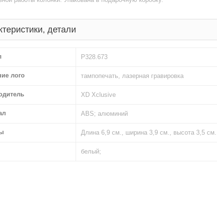
ктеристики, детали
л
P328.673
ние лого
тампопечать, лазерная гравировка
одитель
XD Xclusive
ал
ABS; алюминий
ы
Длина 6,9 см., ширина 3,9 см., высота 3,5 см.
белый;