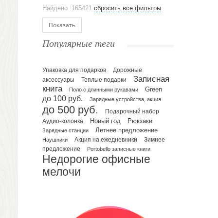
Аксессуары
Найдено :165421
сбросить все фильтры
Ежедневники и блокноты
Блокноты
Показать
Ежедневники полудатированные
Популярные теги
Датированные ежедневники
Ежедневники недатированные
Упаковка для подарков
Планинги и телефонные книжки
Дорожные
Записная
аксессуары
Теплые подарки
Планинги датированные
книга
Green
Поло с длинными рукавами
Планинги недатированные
до 100 руб.
Зарядные устройства, акция
Телефонные книжки
до 500 руб.
Подарочный набор
Еженедельники
Рюкзаки
Новый год
Аудио-колонка
Органайзер на ежедневник
Летнее предложение
Зарядные станции
Зимнее
Наушники
Акция на ежедневники
Сумки и Рюкзаки
предложение
Portobello записные книги
Сумки для планшетов и ноутбуков
Недорогие офисные
Рюкзаки
мелочи
Конференц-сумки
Чемоданы
Сумки для покупок промо
Несессеры и косметички