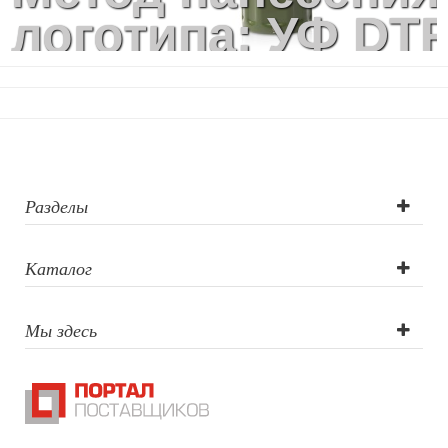
логотипа: УФ DT
печать,
Тампопечать,
Гравировка
(оптоволоконны
Разделы
лазер)
Каталог
Мы здесь