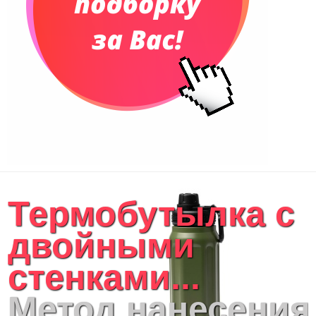
Термобутылка с
двойными
стенками...
Метод нанесения