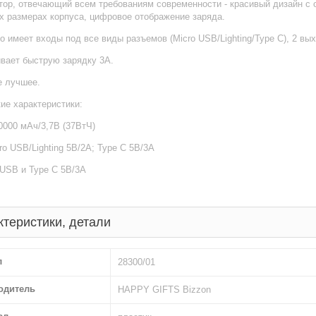
тор, отвечающий всем требованиям современности - красивый дизайн с
х размерах корпуса, цифровое отображение заряда.
о имеет входы под все виды разъемов (Micro USB/Lighting/Type C), 2 в
вает быструю зарядку 3А.
е лучшее.
ие характеристики:
000 мАч/3,7В (37ВтЧ)
ro USB/Lighting 5В/2А; Type C 5В/3А
USB и Type C 5В/3А
ктеристики, детали
л
28300/01
одитель
HAPPY GIFTS Bizzon