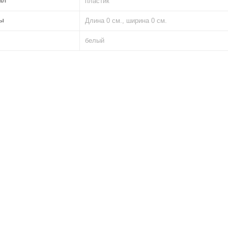
ал
пластик
ы
Длина 0 см., ширина 0 см.
белый