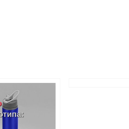
o
отипа: