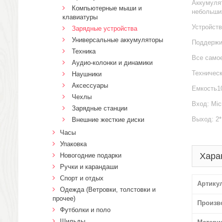
Аккумуля
Компьютерные мыши и
небольши
клавиатуры
Устройств
Зарядные устройства
Универсальные аккумуляторы
Поддержи
Техника
Все само
Аудио-колонки и динамики
Техническ
Наушники
Аксессуары
Емкость10
Чехлы
Вход: Mic
Зарядные станции
Выход: 2*
Внешние жесткие диски
Часы
Упаковка
Хара
Новогодние подарки
Ручки и карандаши
Спорт и отдых
Артику
Одежда (Ветровки, толстовки и
прочее)
Произв
Футболки и поло
Шильды