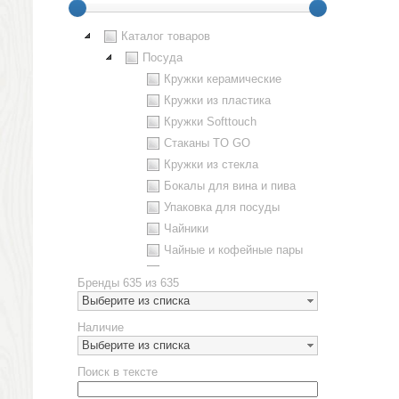
Каталог товаров
Посуда
Кружки керамические
Кружки из пластика
Кружки Softtouch
Стаканы TO GO
Кружки из стекла
Бокалы для вина и пива
Упаковка для посуды
Чайники
Чайные и кофейные пары
Металлическая посуда
Бренды
635 из 635
Наборы посуды
Выберите из списка
Предметы сервировки
Наличие
Стаканы
Выберите из списка
Эко кружки
Поиск в тексте
ЕВРОПОСУДА