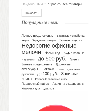
Аксессуары
Найдено :165421
сбросить все фильтры
Ежедневники и блокноты
Блокноты
Показать
Ежедневники полудатированные
Популярные теги
Датированные ежедневники
Ежедневники недатированные
Летнее предложение
Планинги и телефонные книжки
Зарядные устройства,
акция
Зарядные станции
Теплые подарки
Планинги датированные
Недорогие офисные
Планинги недатированные
мелочи
Новый год
Аудио-колонка
Телефонные книжки
до 500 руб.
Green
Еженедельники
Наушники
Зимнее предложение
Дорожные
Органайзер на ежедневник
Рюкзаки
аксессуары
Поло с длинными
Сумки и Рюкзаки
до 100 руб.
Записная
рукавами
Сумки для планшетов и ноутбуков
книга
Portobello записные книги
Рюкзаки
Подарочный набор
Акция на ежедневники
Упаковка для подарков
Конференц-сумки
Чемоданы
Сумки для покупок промо
Несессеры и косметички