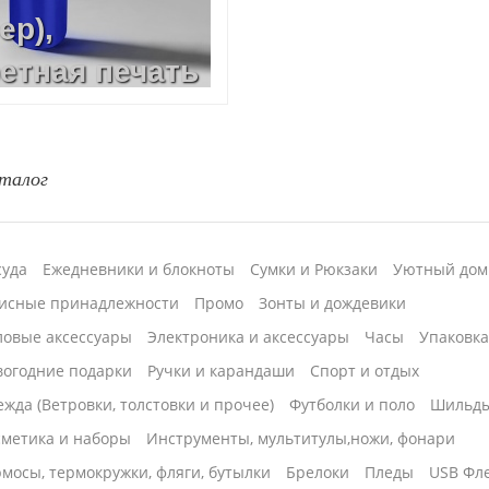
ер),
етная печать
ать,
р),
талог
суда
Ежедневники и блокноты
Сумки и Рюкзаки
Уютный дом
исные принадлежности
Промо
Зонты и дождевики
ловые аксессуары
Электроника и аксессуары
Часы
Упаковк
вогодние подарки
Ручки и карандаши
Спорт и отдых
жда (Ветровки, толстовки и прочее)
Футболки и поло
Шильд
сметика и наборы
Инструменты, мультитулы,ножи, фонари
мосы, термокружки, фляги, бутылки
Брелоки
Пледы
USB Фл