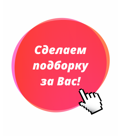
Планинги и телефонные книжки
Планинги датированные
Планинги недатированные
Телефонные книжки
Еженедельники
Органайзер на ежедневник
Сумки и Рюкзаки
Сумки для планшетов и ноутбуков
Рюкзаки
Конференц-сумки
Чемоданы
Сумки для покупок промо
Несессеры и косметички
Сумки спортивные
Сумки дорожные
Портфели
Чехлы для планшетов и ноутбуков
Сумка на пояс или шею
Аксессуары