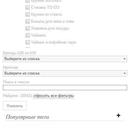
Кружки Softtouch
Стаканы TO GO
Кружки из стекла
Бокалы для вина и пива
Упаковка для посуды
Чайники
Чайные и кофейные пары
Металлическая посуда
Бренды
635 из 635
Наборы посуды
Выберите из списка
Предметы сервировки
Наличие
Стаканы
Выберите из списка
Эко кружки
Поиск в тексте
ЕВРОПОСУДА
Аксессуары
Найдено :165421
сбросить все фильтры
Ежедневники и блокноты
Блокноты
Показать
Ежедневники полудатированные
Популярные теги
Датированные ежедневники
Ежедневники недатированные