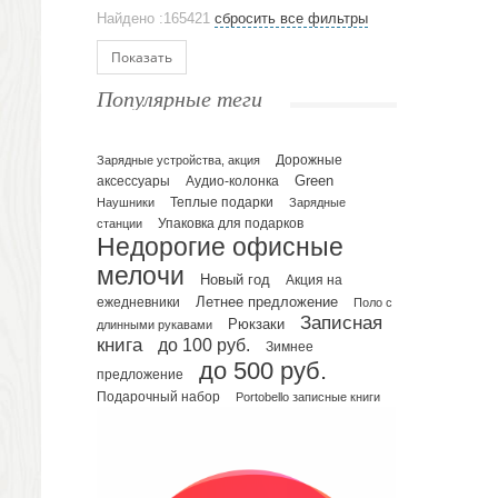
Аксессуары
Найдено :165421
сбросить все фильтры
Ежедневники и блокноты
Блокноты
Показать
Ежедневники полудатированные
Популярные теги
Датированные ежедневники
Ежедневники недатированные
Планинги и телефонные книжки
Зарядные устройства, акция
Дорожные
Green
аксессуары
Аудио-колонка
Планинги датированные
Наушники
Теплые подарки
Зарядные
Планинги недатированные
Упаковка для подарков
станции
Телефонные книжки
Недорогие офисные
Еженедельники
мелочи
Новый год
Акция на
Органайзер на ежедневник
Летнее предложение
ежедневники
Поло с
Записная
Сумки и Рюкзаки
Рюкзаки
длинными рукавами
книга
до 100 руб.
Зимнее
Сумки для планшетов и ноутбуков
до 500 руб.
Рюкзаки
предложение
Подарочный набор
Portobello записные книги
Конференц-сумки
Чемоданы
Сумки для покупок промо
Несессеры и косметички