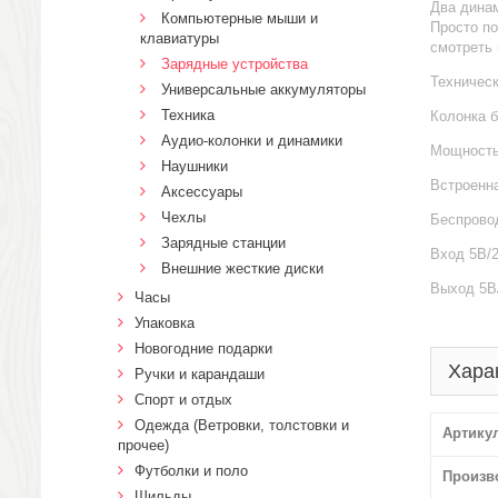
Два динам
Компьютерные мыши и
Просто п
клавиатуры
смотреть 
Зарядные устройства
Техническ
Универсальные аккумуляторы
Техника
Колонка 
Аудио-колонки и динамики
Мощность
Наушники
Встроенн
Аксессуары
Чехлы
Беспрово
Зарядные станции
Вход 5В/
Внешние жесткие диски
Выход 5В/
Часы
Упаковка
Новогодние подарки
Хара
Ручки и карандаши
Спорт и отдых
Одежда (Ветровки, толстовки и
Артику
прочее)
Футболки и поло
Произв
Шильды