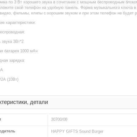
ика по 3 Вт хорошего звука в сочетании с мощным беспроводным блоко
оложите свой телефон на удобную панель. Форма музыкального ключа в 
видео, фильмы, клипы с хорошим звуком и при этом телефон не будет 
ие характеристики:
беспроводная:
 звука 3Вт*2
ая батарея 1000 мАч
дная зарядка:
2А
2А (10Вт)
ктеристики, детали
л
30700/08
одитель
HAPPY GIFTS Sound Burger