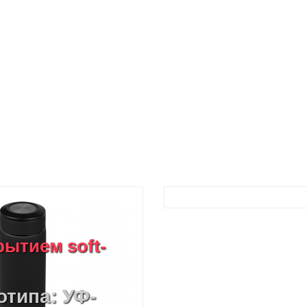
рытием soft-
отипа: УФ-