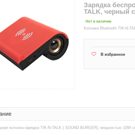
Зарядка беспро
TALK, черный 
Нет в наличии
Колонка Bluetooth TIK-N-T
В избранное
ание
дная колонка-зарядка TIK-N-TALK ( SOUND BURGER), мощностью 10W со