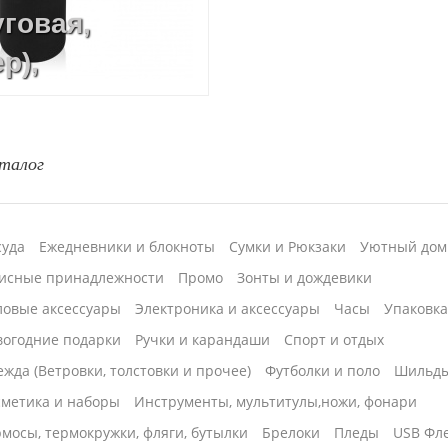
уговая,
р),
(CO2 лазер),
 смолой,
талог
локонный
суда
Ежедневники и блокноты
Сумки и Рюкзаки
Уютный дом
исные принадлежности
Промо
Зонты и дождевики
ловые аксессуары
Электроника и аксессуары
Часы
Упаковк
вогодние подарки
Ручки и карандаши
Спорт и отдых
жда (Ветровки, толстовки и прочее)
Футболки и поло
Шильд
сметика и наборы
Инструменты, мультитулы,ножи, фонари
мосы, термокружки, фляги, бутылки
Брелоки
Пледы
USB Фл