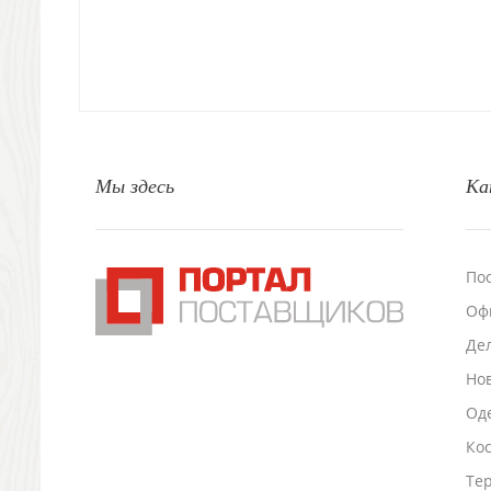
Свет
Природа и быт
Свечи и подсвечники
Садовый инвентарь
Домашний текстиль
Офисные принадлежности
Настольные аксессуары
Мы здесь
Ка
Настольные календари
Подставки для визиток записок телефонов
Канцтовары
По
Промо
Антистрессы
Оф
Светоотражатели
Де
Зажигалки
Но
Зеркала и косметички
Оде
Открывашки
Промо-мелочи
Ко
Зонты и дождевики
Тер