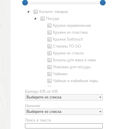
Каталог товаров
Посуда
Кружки керамические
Кружки из пластика
Кружки Softtouch
Стаканы TO GO
Кружки из стекла
Бокалы для вина и пива
Упаковка для посуды
Чайники
Чайные и кофейные пары
Металлическая посуда
Бренды
635 из 635
Наборы посуды
Выберите из списка
Предметы сервировки
Наличие
Стаканы
Выберите из списка
Эко кружки
Поиск в тексте
ЕВРОПОСУДА