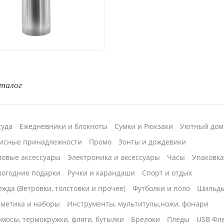
талог
суда
Ежедневники и блокноты
Сумки и Рюкзаки
Уютный дом
исные принадлежности
Промо
Зонты и дождевики
ловые аксессуары
Электроника и аксессуары
Часы
Упаковк
вогодние подарки
Ручки и карандаши
Спорт и отдых
жда (Ветровки, толстовки и прочее)
Футболки и поло
Шильд
сметика и наборы
Инструменты, мультитулы,ножи, фонари
мосы, термокружки, фляги, бутылки
Брелоки
Пледы
USB Фл