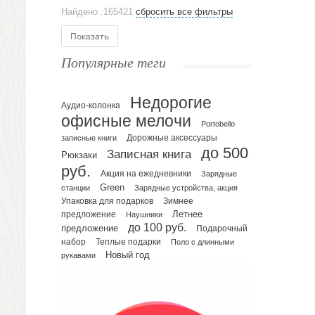
Аксессуары
Найдено :165421
сбросить все фильтры
Ежедневники и блокноты
Блокноты
Показать
Ежедневники полудатированные
Популярные теги
Датированные ежедневники
Ежедневники недатированные
Недорогие
Планинги и телефонные книжки
Аудио-колонка
офисные мелочи
Планинги датированные
Portobello
Планинги недатированные
записные книги
Дорожные аксессуары
до 500
Телефонные книжки
Записная книга
Рюкзаки
руб.
Еженедельники
Акция на ежедневники
Зарядные
Органайзер на ежедневник
Green
станции
Зарядные устройства, акция
Упаковка для подарков
Зимнее
Сумки и Рюкзаки
Летнее
предложение
Наушники
Сумки для планшетов и ноутбуков
до 100 руб.
предложение
Подарочный
Рюкзаки
набор
Теплые подарки
Поло с длинными
Конференц-сумки
Новый год
рукавами
Чемоданы
Сумки для покупок промо
Несессеры и косметички