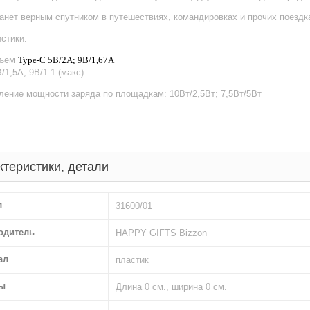
анет верным спутником в путешествиях, командировках и прочих поездк
стики:
зъем
Type-C 5В/2A; 9В/1,67А
/1,5A; 9В/1.1 (макс)
ение мощности заряда по площадкам: 10Вт/2,5Вт; 7,5Вт/5Вт
ктеристики, детали
л
31600/01
одитель
HAPPY GIFTS Bizzon
ал
пластик
ы
Длина 0 см., ширина 0 см.