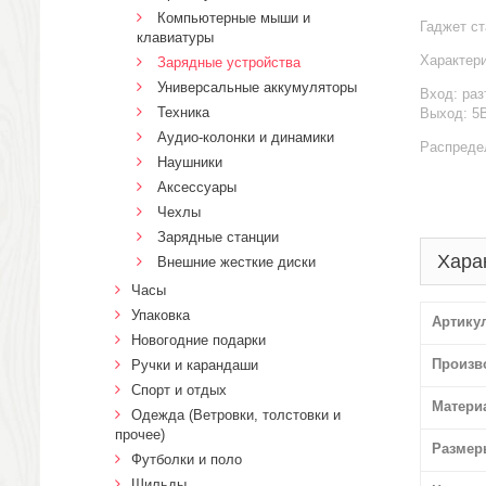
Компьютерные мыши и
Гаджет ст
клавиатуры
Характери
Зарядные устройства
Универсальные аккумуляторы
Вход: ра
Техника
Выход: 5В
Аудио-колонки и динамики
Распредел
Наушники
Аксессуары
Чехлы
Зарядные станции
Хара
Внешние жесткие диски
Часы
Упаковка
Артику
Новогодние подарки
Произв
Ручки и карандаши
Спорт и отдых
Матери
Одежда (Ветровки, толстовки и
прочее)
Размер
Футболки и поло
Шильды