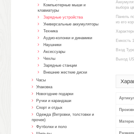
Аккумуля
Компьютерные мыши и
выбора ц
клавиатуры
Панель по
Зарядные устройства
из его ко
Универсальные аккумуляторы
Техника
Характери
Аудио-колонки и динамики
Емкость 1
Наушники
Вход Type
Аксессуары
Чехлы
Выход US
Зарядные станции
Внешние жесткие диски
Часы
Хара
Упаковка
Новогодние подарки
Артику
Ручки и карандаши
Спорт и отдых
Произв
Одежда (Ветровки, толстовки и
прочее)
Матери
Футболки и поло
Размер
Шильды