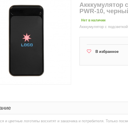
Акккумулятор с
PWR-10, черны
Нет в наличии
Акккумулятор с подсветкой
В избранное
ание
я и цветные логотипы восхитят и заказчика и потребителя. Только посм