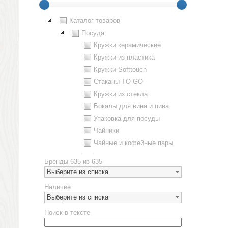
Каталог товаров
Посуда
Кружки керамические
Кружки из пластика
Кружки Softtouch
Стаканы TO GO
Кружки из стекла
Бокалы для вина и пива
Упаковка для посуды
Чайники
Чайные и кофейные пары
Металлическая посуда
Бренды
635 из 635
Наборы посуды
Выберите из списка
Предметы сервировки
Наличие
Стаканы
Выберите из списка
Эко кружки
Поиск в тексте
ЕВРОПОСУДА