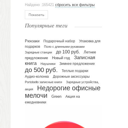
Аксессуары
Найдено :165421
сбросить все фильтры
Ежедневники и блокноты
Блокноты
Показать
Ежедневники полудатированные
Популярные теги
Датированные ежедневники
Ежедневники недатированные
Рюкзаки
Подарочный набор
Упаковка для
Планинги и телефонные книжки
подарков
Поло с длинными рукавами
Планинги датированные
до 100 руб.
Летнее
Зарядные станции
Планинги недатированные
Записная
предложение
Новый год
Телефонные книжки
книга
Зимнее предложение
Наушники
до 500 руб.
Еженедельники
Теплые подарки
Органайзер на ежедневник
Аудио-колонка
Дорожные аксессуары
Portobello записные книги
Зарядные устройства,
Сумки и Рюкзаки
Недорогие офисные
Сумки для планшетов и ноутбуков
акция
мелочи
Рюкзаки
Green
Акция на
ежедневники
Конференц-сумки
Чемоданы
Сумки для покупок промо
Несессеры и косметички