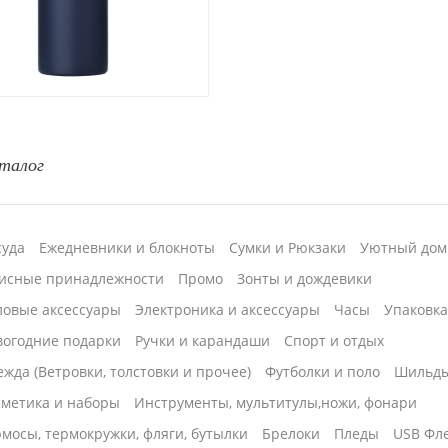
талог
суда
Ежедневники и блокноты
Сумки и Рюкзаки
Уютный дом
исные принадлежности
Промо
Зонты и дождевики
ловые аксессуары
Электроника и аксессуары
Часы
Упаковк
вогодние подарки
Ручки и карандаши
Спорт и отдых
жда (Ветровки, толстовки и прочее)
Футболки и поло
Шильд
сметика и наборы
Инструменты, мультитулы,ножи, фонари
мосы, термокружки, фляги, бутылки
Брелоки
Пледы
USB Фл