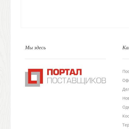
Свет
Природа и быт
Свечи и подсвечники
Садовый инвентарь
Домашний текстиль
Офисные принадлежности
Мы здесь
Ка
Настольные аксессуары
Настольные календари
Подставки для визиток записок телефонов
Канцтовары
По
Промо
Оф
Антистрессы
Светоотражатели
Де
Зажигалки
Но
Зеркала и косметички
Оде
Открывашки
Промо-мелочи
Ко
Зонты и дождевики
Тер