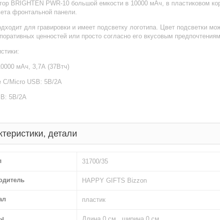
тор BRIGHTEN PWR-10 большой емкости в 10000 мАч, в пластиковом кор
вета фронтальной панели.
дходит для гравировки и имеет подсветку логотипа. Цвет подсветки мо
рпоративных ценностей или просто согласно его вкусовым предпочтениям
стики:
0000 мАч, 3,7А (37Втч)
 C/Micro USB: 5В/2А
B: 5В/2А
ктеристики, детали
л
31700/35
одитель
HAPPY GIFTS Bizzon
ал
пластик
ы
Длина 0 см., ширина 0 см.