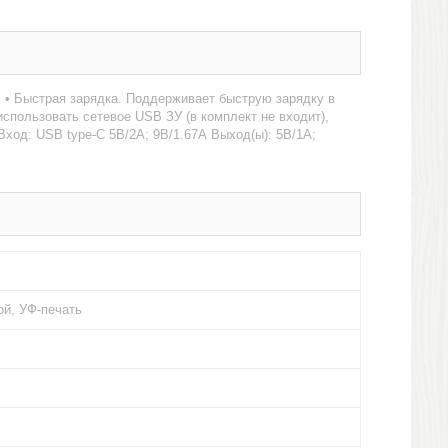
i • Быстрая зарядка. Поддерживает быструю зарядку в
спользовать сетевое USB ЗУ (в комплект не входит),
ход: USB type-C 5В/2A; 9В/1.67А Выход(ы): 5В/1А;
й, УФ-печать