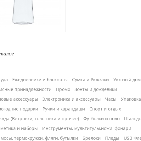
талог
суда
Ежедневники и блокноты
Сумки и Рюкзаки
Уютный дом
исные принадлежности
Промо
Зонты и дождевики
ловые аксессуары
Электроника и аксессуары
Часы
Упаковк
вогодние подарки
Ручки и карандаши
Спорт и отдых
жда (Ветровки, толстовки и прочее)
Футболки и поло
Шильд
сметика и наборы
Инструменты, мультитулы,ножи, фонари
мосы, термокружки, фляги, бутылки
Брелоки
Пледы
USB Фл