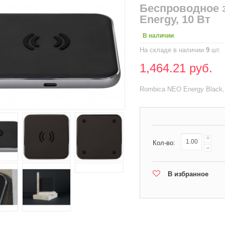
Беспроводное 
Energy, 10 Вт
В наличии
На складе в наличии
9
шт.
1,464.21 руб.
Rombica NEO Energy Black,
+
Кол-во:
-
В избранное