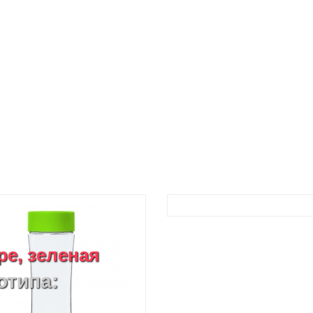
e, зеленая
отипа: