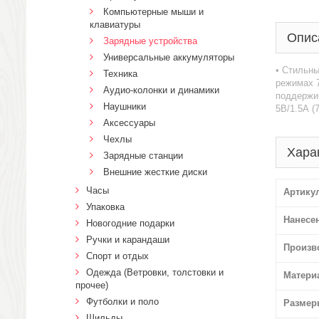
Компьютерные мыши и
клавиатуры
Опис
Зарядные устройства
Универсальные аккумуляторы
• Стильны
Техника
режимах 7
Аудио-колонки и динамики
поддержив
Наушники
5В/1.5А (
Аксессуары
Чехлы
Хара
Зарядные станции
Внешние жесткие диски
Часы
Артику
Упаковка
Нанесе
Новогодние подарки
Ручки и карандаши
Произв
Спорт и отдых
Одежда (Ветровки, толстовки и
Матери
прочее)
Футболки и поло
Размер
Шильды