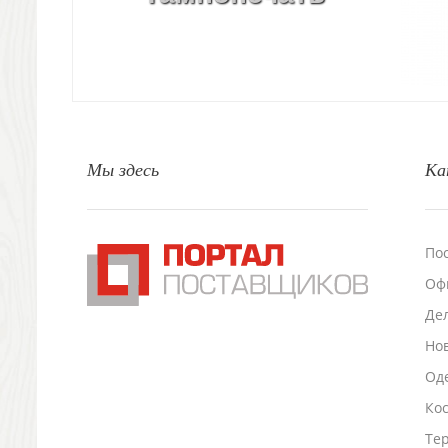
Свет
Природа и быт
Свечи и подсвечники
Садовый инвентарь
Домашний текстиль
Офисные принадлежности
Настольные аксессуары
Мы здесь
Ка
Настольные календари
Подставки для визиток записок телефонов
Канцтовары
По
Промо
Антистрессы
Оф
Светоотражатели
Де
Зажигалки
Но
Зеркала и косметички
Оде
Открывашки
Промо-мелочи
Ко
Зонты и дождевики
Тер