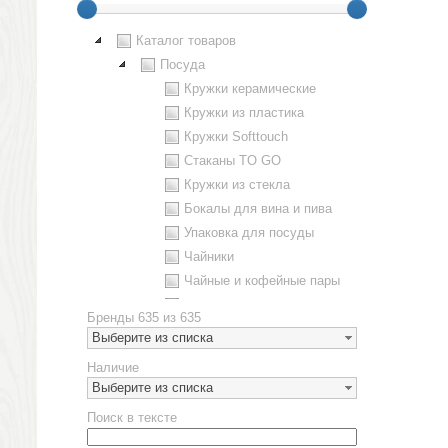
Каталог товаров
Посуда
Кружки керамические
Кружки из пластика
Кружки Softtouch
Стаканы TO GO
Кружки из стекла
Бокалы для вина и пива
Упаковка для посуды
Чайники
Чайные и кофейные пары
Металлическая посуда
Бренды
635 из 635
Наборы посуды
Выберите из списка
Предметы сервировки
Наличие
Стаканы
Выберите из списка
Эко кружки
Поиск в тексте
ЕВРОПОСУДА