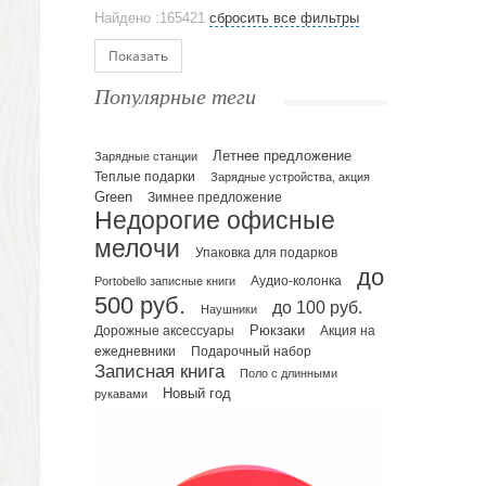
Аксессуары
Найдено :165421
сбросить все фильтры
Ежедневники и блокноты
Блокноты
Показать
Ежедневники полудатированные
Популярные теги
Датированные ежедневники
Ежедневники недатированные
Летнее предложение
Планинги и телефонные книжки
Зарядные станции
Теплые подарки
Зарядные устройства, акция
Планинги датированные
Green
Зимнее предложение
Планинги недатированные
Недорогие офисные
Телефонные книжки
мелочи
Упаковка для подарков
Еженедельники
до
Portobello записные книги
Аудио-колонка
Органайзер на ежедневник
500 руб.
до 100 руб.
Наушники
Сумки и Рюкзаки
Рюкзаки
Дорожные аксессуары
Акция на
Сумки для планшетов и ноутбуков
Подарочный набор
ежедневники
Рюкзаки
Записная книга
Поло с длинными
Конференц-сумки
Новый год
рукавами
Чемоданы
Сумки для покупок промо
Несессеры и косметички