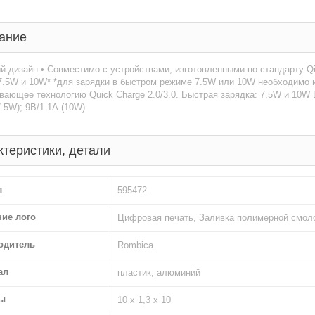
ание
й дизайн • Совместимо с устройствами, изготовленными по стандарту Q
.5W и 10W* *для зарядки в быстром режиме 7.5W или 10W необходимо и
ающее технологию Quick Charge 2.0/3.0. Быстрая зарядка: 7.5W и 10W В
7.5W); 9В/1.1А (10W)
ктеристики, детали
л
595472
ние лого
Цифровая печать, Заливка полимерной смоло
одитель
Rombica
ал
пластик, алюминий
ы
10 х 1,3 х 10