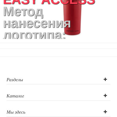
Метод
нанесения
логотипа:
Гравировка
(CO2 лазер),
Гравировка
круговая (CO2
Разделы
лазер),
Каталог
Тампопечать
Мы здесь