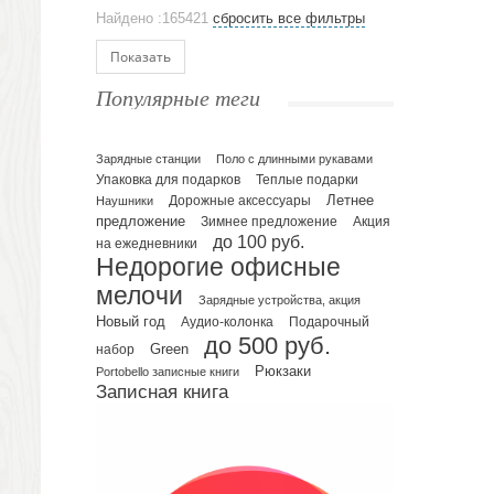
Аксессуары
Найдено :165421
сбросить все фильтры
Ежедневники и блокноты
Блокноты
Показать
Ежедневники полудатированные
Популярные теги
Датированные ежедневники
Ежедневники недатированные
Планинги и телефонные книжки
Зарядные станции
Поло с длинными рукавами
Упаковка для подарков
Теплые подарки
Планинги датированные
Летнее
Наушники
Дорожные аксессуары
Планинги недатированные
предложение
Зимнее предложение
Акция
Телефонные книжки
до 100 руб.
на ежедневники
Недорогие офисные
Еженедельники
мелочи
Органайзер на ежедневник
Зарядные устройства, акция
Сумки и Рюкзаки
Новый год
Подарочный
Аудио-колонка
до 500 руб.
Сумки для планшетов и ноутбуков
Green
набор
Рюкзаки
Рюкзаки
Portobello записные книги
Записная книга
Конференц-сумки
Чемоданы
Сумки для покупок промо
Несессеры и косметички