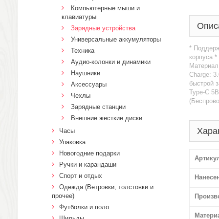
Компьютерные мыши и
клавиатуры
Опис
Зарядные устройства
Универсальные аккумуляторы
* Поддерж
Техника
корпуса *
Аудио-колонки и динамики
Материал 
Наушники
Charge: 3
быстрой з
Аксессуары
Type-C 5В
Чехлы
(Беспрово
Зарядные станции
Внешние жесткие диски
Хара
Часы
Упаковка
Новогодние подарки
Артику
Ручки и карандаши
Спорт и отдых
Нанесе
Одежда (Ветровки, толстовки и
прочее)
Произв
Футболки и поло
Матери
Шильды