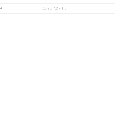
ы
15,2 х 7,2 х 1,5