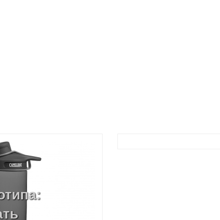
отипа:
ать