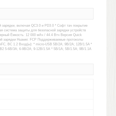
 зарядки, включая QC3.0 и PD3.0 * Софт тач покрытие
ая система защиты для безопасной зарядки устройств
рный Ёмкость: 12 000 мАч / 44.4 Втч Версия Quick
трой зарядки Huawei: FCP Поддерживаемые протоколы
FC, BC 1.2 Вход(ы): * micro-USB 5В/2А; 9В/2А; 12В/1.5A *
B2 5-6В/3А; 6-9В/2А; 9-12В/1.5А * 5В/1А; 5В/1.5А; 9В/1.1А