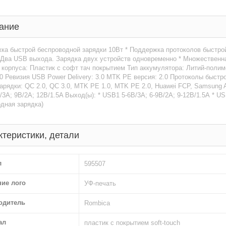
ание
ка быстрой беспроводной зарядки 10Вт * Поддержка протоколов быстрой
 Два USB выхода. Зарядка двух устройств одновременно * Множественн
корпуса: Пластик с софт тач покрытием Тип аккумулятора: Литий-полиме
.0 Ревизия USB Power Delivery: 3.0 MTK PE версия: 2.0 Протоколы быс
арядки: QC 2.0, QC 3.0, MTK PE 1.0, MTK PE 2.0, Huawei FCP, Samsung A
/3А; 9В/2А; 12В/1.5A Выход(ы): * USB1 5-6В/3А; 6-9В/2А; 9-12В/1.5А * US
дная зарядка)
ктеристики, детали
л
595507
ние лого
УФ-печать
одитель
Rombica
ал
пластик с покрытием soft-touch