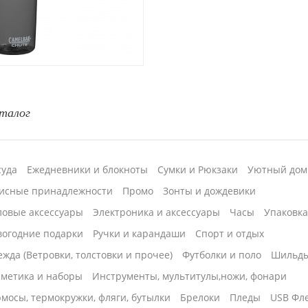
талог
суда
Ежедневники и блокноты
Сумки и Рюкзаки
Уютный дом
исные принадлежности
Промо
Зонты и дождевики
ловые аксессуары
Электроника и аксессуары
Часы
Упаковк
вогодние подарки
Ручки и карандаши
Спорт и отдых
жда (Ветровки, толстовки и прочее)
Футболки и поло
Шильд
сметика и наборы
Инструменты, мультитулы,ножи, фонари
мосы, термокружки, фляги, бутылки
Брелоки
Пледы
USB Фл