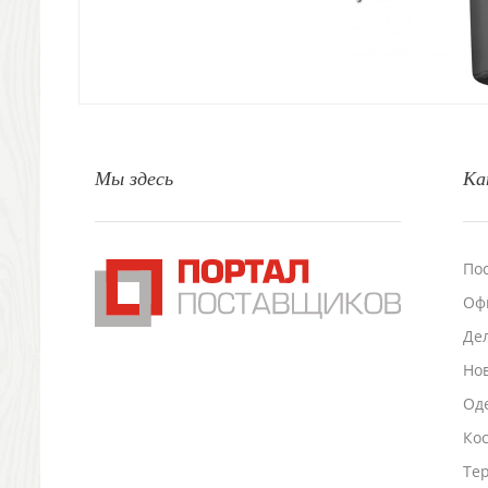
Свет
Природа и быт
Свечи и подсвечники
Садовый инвентарь
Домашний текстиль
Офисные принадлежности
Мы здесь
Ка
Настольные аксессуары
Настольные календари
Подставки для визиток записок телефонов
Канцтовары
По
Промо
Оф
Антистрессы
Светоотражатели
Де
Зажигалки
Но
Зеркала и косметички
Оде
Открывашки
Ко
Промо-мелочи
Зонты и дождевики
Тер