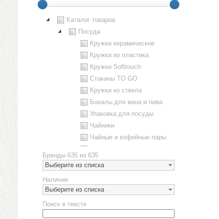
Каталог товаров
Посуда
Кружки керамические
Кружки из пластика
Кружки Softtouch
Стаканы TO GO
Кружки из стекла
Бокалы для вина и пива
Упаковка для посуды
Чайники
Чайные и кофейные пары
Металлическая посуда
Бренды
635 из 635
Наборы посуды
Выберите из списка
Предметы сервировки
Наличие
Стаканы
Выберите из списка
Эко кружки
Поиск в тексте
ЕВРОПОСУДА