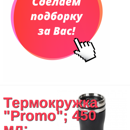
Термокружка
"Promo"; 450
мл;...