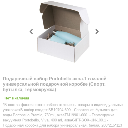
Подарочный набор Portobello аква-1 в малой
универсальной подарочной коробке (Спорт.
бутылка, Термокружка)
Нет в наличии
*В состав фактического набора включены товары в индивидуальных
упаковкахВ набор входят:SB19704-600 - Спортивная бутылка для
воды Portobello Premio, 750ml, акваTM19901-600 - Термокружка
вакуумная Portobello, Viva, 400 ml, акваGIFT-BOX-UN-100.1 -
Подарочная коробка для набора универсальная, белая, 280*215*113