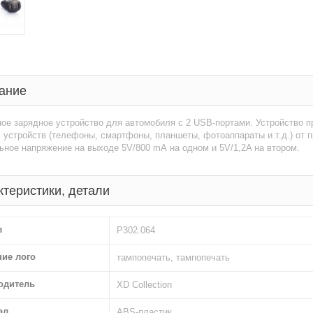
ание
ое зарядное устройство для автомобиля с 2 USB-портами. Устройство 
устройств (телефоны, смартфоны, планшеты, фотоаппараты и т.д.) от 
ное напряжение на выходе 5V/800 mА на одном и 5V/1,2A на втором.
ктеристики, детали
л
P302.064
ние лого
тампопечать, тампопечать
одитель
XD Collection
ал
ABS-пластик