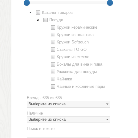
Каталог товаров
Посуда
Кружки керамические
Кружки из пластика
Кружки Softtouch
Стаканы TO GO
Кружки из стекла
Бокалы для вина и пива
Упаковка для посуды
Чайники
Чайные и кофейные пары
Металлическая посуда
Бренды
635 из 635
Наборы посуды
Выберите из списка
Предметы сервировки
Наличие
Стаканы
Выберите из списка
Эко кружки
Поиск в тексте
ЕВРОПОСУДА