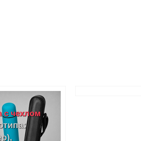
h с чехлом
отипа:
р),