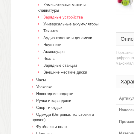
Компьютерные мыши и
клавиатуры
Зарядные устройства
Универсальные аккумуляторы
Техника
Аудио-колонки и динамики
Опис
Наушники
Аксессуары
Портативн
цифровых 
Чехлы
максималь
Зарядные станции
Внешние жесткие диски
Часы
Хара
Упаковка
Новогодние подарки
Артику
Ручки и карандаши
Спорт и отдых
Нанесе
Одежда (Ветровки, толстовки и
прочее)
Произв
Футболки и поло
Матери
Шильды