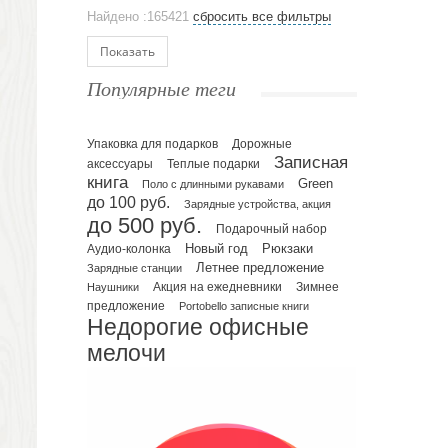
Аксессуары
Найдено :165421
сбросить все фильтры
Ежедневники и блокноты
Блокноты
Показать
Ежедневники полудатированные
Популярные теги
Датированные ежедневники
Ежедневники недатированные
Упаковка для подарков
Планинги и телефонные книжки
Дорожные
Записная
аксессуары
Теплые подарки
Планинги датированные
книга
Green
Поло с длинными рукавами
Планинги недатированные
до 100 руб.
Зарядные устройства, акция
Телефонные книжки
до 500 руб.
Подарочный набор
Еженедельники
Рюкзаки
Новый год
Аудио-колонка
Органайзер на ежедневник
Летнее предложение
Зарядные станции
Зимнее
Наушники
Акция на ежедневники
Сумки и Рюкзаки
предложение
Portobello записные книги
Сумки для планшетов и ноутбуков
Недорогие офисные
Рюкзаки
мелочи
Конференц-сумки
Чемоданы
Сумки для покупок промо
Несессеры и косметички