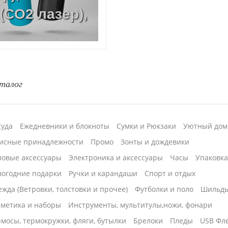
(CO2 лазер),
талог
суда
Ежедневники и блокноты
Сумки и Рюкзаки
Уютный дом
исные принадлежности
Промо
Зонты и дождевики
ловые аксессуары
Электроника и аксессуары
Часы
Упаковк
вогодние подарки
Ручки и карандаши
Спорт и отдых
жда (Ветровки, толстовки и прочее)
Футболки и поло
Шильд
сметика и наборы
Инструменты, мультитулы,ножи, фонари
мосы, термокружки, фляги, бутылки
Брелоки
Пледы
USB Фл