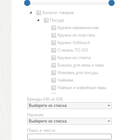
Каталог товаров
Посуда
Кружки керамические
Кружки из пластика
Кружки Softtouch
Стаканы TO GO
Кружки из стекла
Бокалы для вина и пива
Упаковка для посуды
Чайники
Чайные и кофейные пары
Металлическая посуда
Бренды
635 из 635
Наборы посуды
Выберите из списка
Предметы сервировки
Наличие
Стаканы
Выберите из списка
Эко кружки
Поиск в тексте
ЕВРОПОСУДА