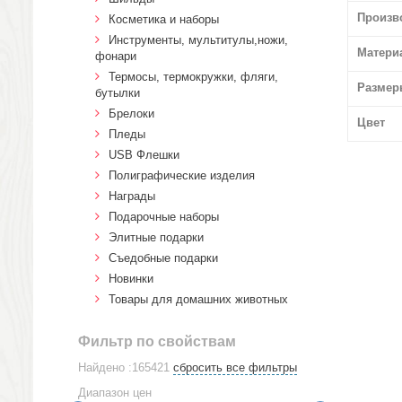
Произв
Косметика и наборы
Инструменты, мультитулы,ножи,
Матери
фонари
Термосы, термокружки, фляги,
Размер
бутылки
Брелоки
Цвет
Пледы
USB Флешки
Полиграфические изделия
Награды
Подарочные наборы
Элитные подарки
Cъедобные подарки
Новинки
Товары для домашних животных
Фильтр по свойствам
Найдено :165421
сбросить все фильтры
Диапазон цен