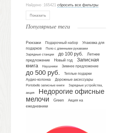
Аксессуары
Найдено :165421
сбросить все фильтры
Ежедневники и блокноты
Блокноты
Показать
Ежедневники полудатированные
Популярные теги
Датированные ежедневники
Ежедневники недатированные
Рюкзаки
Подарочный набор
Упаковка для
Планинги и телефонные книжки
подарков
Поло с длинными рукавами
Планинги датированные
до 100 руб.
Летнее
Зарядные станции
Планинги недатированные
Записная
предложение
Новый год
Телефонные книжки
книга
Зимнее предложение
Наушники
до 500 руб.
Еженедельники
Теплые подарки
Органайзер на ежедневник
Аудио-колонка
Дорожные аксессуары
Portobello записные книги
Зарядные устройства,
Сумки и Рюкзаки
Недорогие офисные
Сумки для планшетов и ноутбуков
акция
мелочи
Рюкзаки
Green
Акция на
ежедневники
Конференц-сумки
Чемоданы
Сумки для покупок промо
Несессеры и косметички