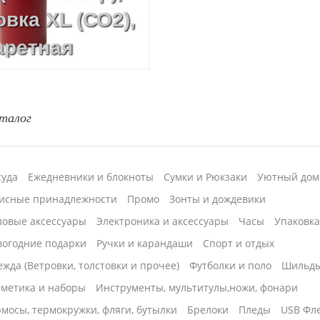
вка XL (СО2),
аретная
вировка (CO2
талог
суда
Ежедневники и блокноты
Сумки и Рюкзаки
Уютный дом
исные принадлежности
Промо
Зонты и дождевики
ловые аксессуары
Электроника и аксессуары
Часы
Упаковк
вогодние подарки
Ручки и карандаши
Спорт и отдых
жда (Ветровки, толстовки и прочее)
Футболки и поло
Шильд
сметика и наборы
Инструменты, мультитулы,ножи, фонари
мосы, термокружки, фляги, бутылки
Брелоки
Пледы
USB Фл