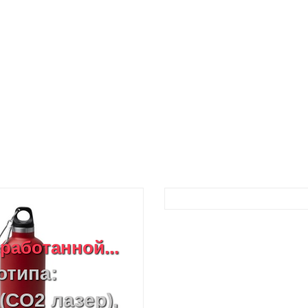
работанной...
отипа:
(CO2 лазер),