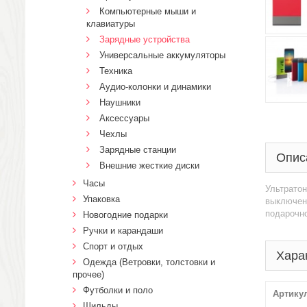
Компьютерные мыши и
клавиатуры
Зарядные устройства
Универсальные аккумуляторы
Техника
Аудио-колонки и динамики
Наушники
Аксессуары
Чехлы
Зарядные станции
Опис
Внешние жесткие диски
Часы
Ультратон
Упаковка
выключени
подарочно
Новогодние подарки
Ручки и карандаши
Спорт и отдых
Хара
Одежда (Ветровки, толстовки и
прочее)
Футболки и поло
Артику
Шильды