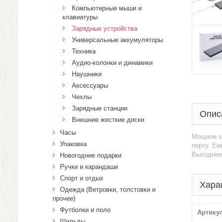
Компьютерные мыши и
клавиатуры
Зарядные устройства
Универсальные аккумуляторы
Техника
Аудио-колонки и динамики
Наушники
Аксессуары
Чехлы
Зарядные станции
Опис
Внешние жесткие диски
Часы
Мощное з
Упаковка
порту. Ем
Выходное 
Новогодние подарки
Ручки и карандаши
Спорт и отдых
Хара
Одежда (Ветровки, толстовки и
прочее)
Футболки и поло
Артику
Шильды