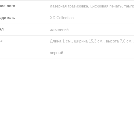
ние лого
лазерная гравировка, цифровая печать, тамп
одитель
XD Collection
ал
алюминий
ы
Длина 1 см., ширина 15,3 см., высота 7,6 см.
черный