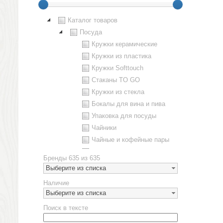
Каталог товаров
Посуда
Кружки керамические
Кружки из пластика
Кружки Softtouch
Стаканы TO GO
Кружки из стекла
Бокалы для вина и пива
Упаковка для посуды
Чайники
Чайные и кофейные пары
Металлическая посуда
Бренды
635 из 635
Наборы посуды
Выберите из списка
Предметы сервировки
Наличие
Стаканы
Выберите из списка
Эко кружки
Поиск в тексте
ЕВРОПОСУДА