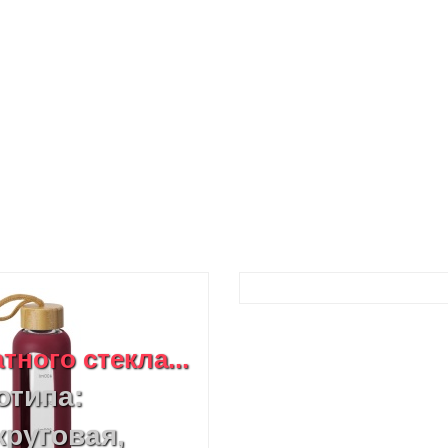
ного стекла...
отипа:
круговая,