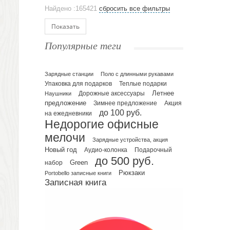
Аксессуары
Найдено :165421
сбросить все фильтры
Ежедневники и блокноты
Блокноты
Показать
Ежедневники полудатированные
Популярные теги
Датированные ежедневники
Ежедневники недатированные
Планинги и телефонные книжки
Зарядные станции
Поло с длинными рукавами
Упаковка для подарков
Теплые подарки
Планинги датированные
Летнее
Наушники
Дорожные аксессуары
Планинги недатированные
предложение
Зимнее предложение
Акция
Телефонные книжки
до 100 руб.
на ежедневники
Недорогие офисные
Еженедельники
мелочи
Органайзер на ежедневник
Зарядные устройства, акция
Сумки и Рюкзаки
Новый год
Подарочный
Аудио-колонка
до 500 руб.
Сумки для планшетов и ноутбуков
Green
набор
Рюкзаки
Рюкзаки
Portobello записные книги
Записная книга
Конференц-сумки
Чемоданы
Сумки для покупок промо
Несессеры и косметички