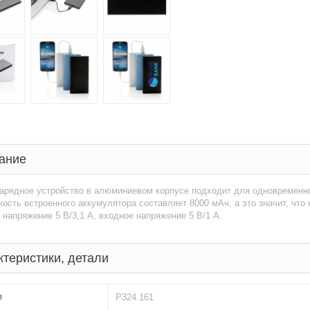
ание
арядное устройство в алюминиевом корпусе подходит для одновременно
кость встроенного аккумулятора составляет 8000 мАч, а это значит, что 
напряжение 5 В/3,1 А, входное напряжение 5 В/1 А.
ктеристики, детали
л
P324.161