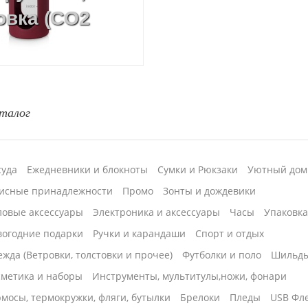
овка (CO2
талог
суда
Ежедневники и блокноты
Сумки и Рюкзаки
Уютный дом
исные принадлежности
Промо
Зонты и дождевики
ловые аксессуары
Электроника и аксессуары
Часы
Упаковк
вогодние подарки
Ручки и карандаши
Спорт и отдых
жда (Ветровки, толстовки и прочее)
Футболки и поло
Шильд
сметика и наборы
Инструменты, мультитулы,ножи, фонари
мосы, термокружки, фляги, бутылки
Брелоки
Пледы
USB Фл