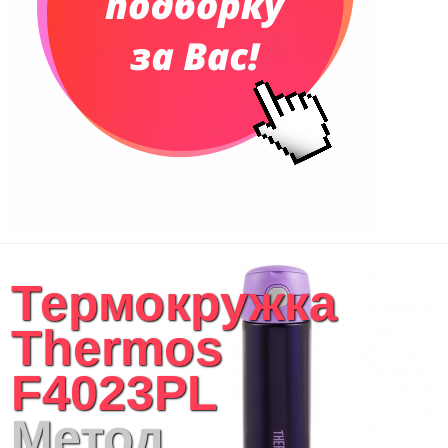
Термокружка
Thermos
F4023PL
Метод