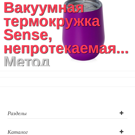
Вакуумная
термокружка
Sense,
непротекаемая...
Метод
нанесения
логотипа:
Тампопечать,
Трафаретная
Разделы
печать круговая,
Каталог