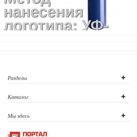
нанесения
логотипа: УФ-
печать,
Гравировка по
окружности,
Лазерная
Разделы
гравировка,
Каталог
Тампопечать
Мы здесь