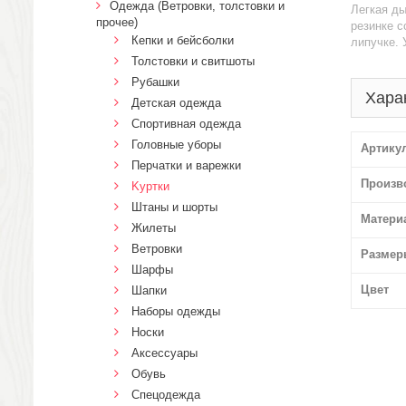
Одежда (Ветровки, толстовки и
Легкая д
прочее)
резинке с
Кепки и бейсболки
липучке. 
Толстовки и свитшоты
Рубашки
Хара
Детская одежда
Спортивная одежда
Головные уборы
Артику
Перчатки и варежки
Произв
Kуртки
Штаны и шорты
Матери
Жилеты
Ветровки
Размер
Шарфы
Цвет
Шапки
Наборы одежды
Носки
Аксессуары
Обувь
Спецодежда