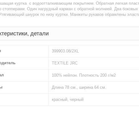
ышащая куртка с водоотталкивающим покрытием. Обратная легкая плас
о стопперами. Один нагрудный карман с обратной молнией. Два боковых
Утягивающий шнурок по низу куртки. Манжеты рукавов обрамлены эласт
ктеристики, детали
л
399903.08/2XL
одитель
TEXTILE JRC
ал
100% нейлон. Плотность 200 г/м2
ы
Длина 78 см., ширина 64 см.
красный, черный