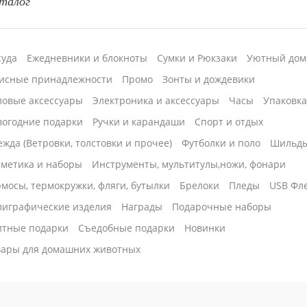
талог
р), УФ-печать
 XL (СО2),
суда
Ежедневники и блокноты
Сумки и Рюкзаки
Уютный дом
овка круговая
исные принадлежности
Промо
Зонты и дождевики
ловые аксессуары
Электроника и аксессуары
Часы
Упаковк
вогодние подарки
Ручки и карандаши
Спорт и отдых
жда (Ветровки, толстовки и прочее)
Футболки и поло
Шильд
сметика и наборы
Инструменты, мультитулы,ножи, фонари
мосы, термокружки, фляги, бутылки
Брелоки
Пледы
USB Фл
лиграфические изделия
Награды
Подарочные наборы
итные подарки
Cъедобные подарки
Новинки
вары для домашних животных