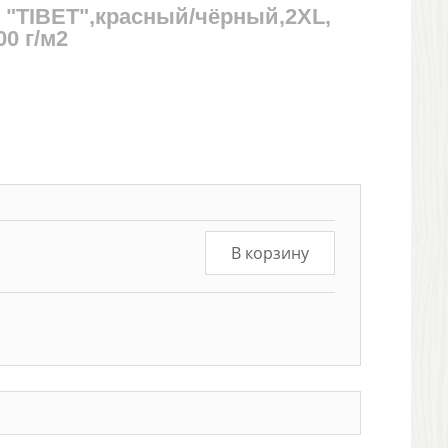
 "TIBET",красный/чёрный,2XL,
00 г/м2
В корзину