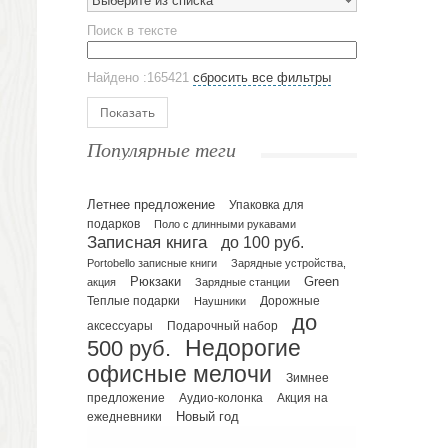
Выберите из списка
Эко кружки
Поиск в тексте
ЕВРОПОСУДА
Аксессуары
Найдено :165421
сбросить все фильтры
Ежедневники и блокноты
Блокноты
Показать
Ежедневники полудатированные
Популярные теги
Датированные ежедневники
Ежедневники недатированные
Летнее предложение
Упаковка для
Планинги и телефонные книжки
подарков
Поло с длинными рукавами
Планинги датированные
Записная книга
до 100 руб.
Планинги недатированные
Portobello записные книги
Зарядные устройства,
Телефонные книжки
Рюкзаки
Green
акция
Зарядные станции
Еженедельники
Теплые подарки
Наушники
Дорожные
до
Органайзер на ежедневник
Подарочный набор
аксессуары
500 руб.
Недорогие
Сумки и Рюкзаки
офисные мелочи
Сумки для планшетов и ноутбуков
Зимнее
Рюкзаки
предложение
Аудио-колонка
Акция на
Новый год
ежедневники
Конференц-сумки
Чемоданы