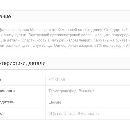
ание
лисовая куртка Mani с застежкой-молнией на всю длину. Стандартный п
и внизу куртки. Внутренний противоветровой клапан и защита подбородк
е детали. Эластичность в четырех направлениях. Карманы на рукаве и
 Контрастный цвет полумесяца. Однослойная джерси, 91% полиэстер и 9%
ктеристики, детали
л
3948125S
ние лого
Термотрансфер, Вышивка
одитель
Elevate
ал
91% полиэстер, 9% эластан