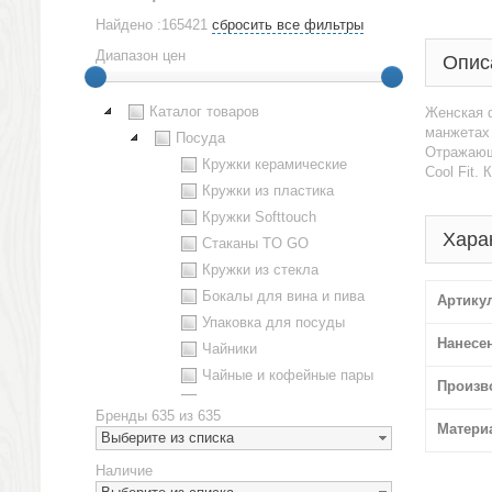
Найдено :165421
сбросить все фильтры
Диапазон цен
Опис
Каталог товаров
Женская ф
манжетах 
Посуда
Отражающи
Кружки керамические
Cool Fit.
Кружки из пластика
Кружки Softtouch
Хара
Стаканы TO GO
Кружки из стекла
Бокалы для вина и пива
Артику
Упаковка для посуды
Нанесе
Чайники
Чайные и кофейные пары
Произв
Металлическая посуда
Бренды
635 из 635
Наборы посуды
Матери
Выберите из списка
Предметы сервировки
Наличие
Стаканы