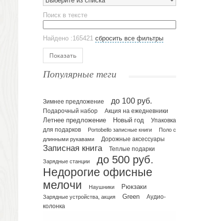
Выберите из списка
Эко кружки
Поиск в тексте
ЕВРОПОСУДА
Аксессуары
Найдено :165421
сбросить все фильтры
Ежедневники и блокноты
Блокноты
Показать
Ежедневники полудатированные
Популярные теги
Датированные ежедневники
Ежедневники недатированные
до 100 руб.
Планинги и телефонные книжки
Зимнее предложение
Подарочный набор
Акция на ежедневники
Планинги датированные
Летнее предложение
Новый год
Упаковка
Планинги недатированные
для подарков
Portobello записные книги
Поло с
Телефонные книжки
длинными рукавами
Дорожные аксессуары
Записная книга
Еженедельники
Теплые подарки
до 500 руб.
Органайзер на ежедневник
Зарядные станции
Недорогие офисные
Сумки и Рюкзаки
мелочи
Сумки для планшетов и ноутбуков
Рюкзаки
Наушники
Рюкзаки
Green
Зарядные устройства, акция
Аудио-
колонка
Конференц-сумки
Чемоданы