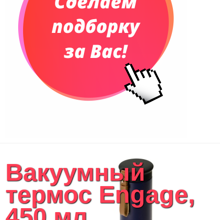
Вакуумный
термос Engage,
450 мл