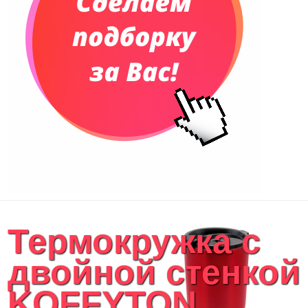
Термокружка с
двойной стенкой
KOFFYTON,...