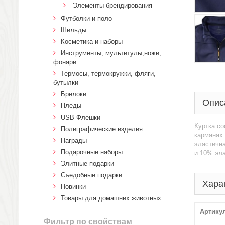
Элементы брендирования
Футболки и поло
Шильды
Косметика и наборы
Инструменты, мультитулы,ножи,
фонари
Термосы, термокружки, фляги,
бутылки
Брелоки
Опис
Пледы
USB Флешки
Куртка со
Полиграфические изделия
карманах
Награды
эластична
Подарочные наборы
и 10% эла
Элитные подарки
Cъедобные подарки
Хара
Новинки
Товары для домашних животных
Артику
Фильтр по свойствам