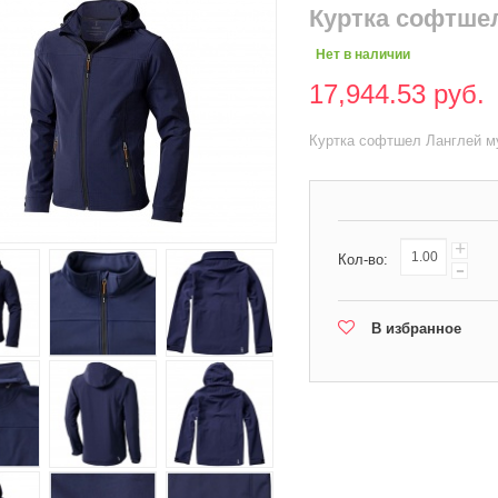
Куртка софтше
Нет в наличии
17,944.53 руб.
Куртка софтшел Ланглей м
+
Кол-во:
-
В избранное