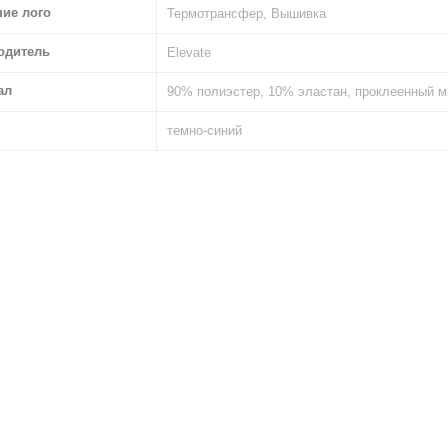
ние лого
Термотрансфер, Вышивка
одитель
Elevate
ал
90% полиэстер, 10% эластан, проклеенный 
темно-синий