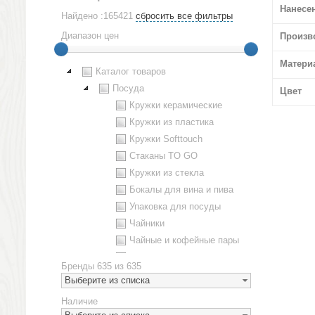
Нанесе
Найдено :165421
сбросить все фильтры
Диапазон цен
Произв
Матери
Каталог товаров
Посуда
Цвет
Кружки керамические
Кружки из пластика
Кружки Softtouch
Стаканы TO GO
Кружки из стекла
Бокалы для вина и пива
Упаковка для посуды
Чайники
Чайные и кофейные пары
Металлическая посуда
Бренды
635 из 635
Наборы посуды
Выберите из списка
Предметы сервировки
Наличие
Стаканы