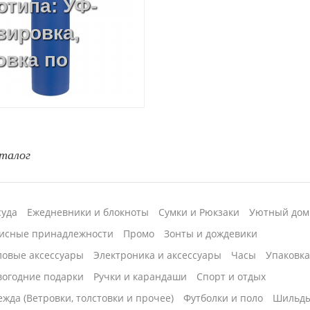
отипа: УФ-
вировка,
овка по
талог
суда
Ежедневники и блокноты
Сумки и Рюкзаки
Уютный дом
исные принадлежности
Промо
Зонты и дождевики
ловые аксессуары
Электроника и аксессуары
Часы
Упаковк
вогодние подарки
Ручки и карандаши
Спорт и отдых
жда (Ветровки, толстовки и прочее)
Футболки и поло
Шильд