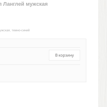
л Ланглей мужская
ужская, темно-синий
В корзину