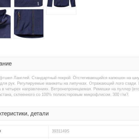
ание
фтшел Ланглей. Стандартный покрой. Отстегивающийся капюшон на шнур
 для рук. Регулируемые манжеты на липучках. Отражающий лого сзади.
 в четырех направлениях. Ветронепроницаемая. Ремешки на пуллер (втор
стана, склеенного со 100% полиэстеровым микрофлисом. 300 г/м?.
ктеристики, детали
л
3931149S