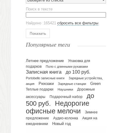
Выберите из списка
Эко кружки
Поиск в тексте
ЕВРОПОСУДА
Аксессуары
Найдено :165421
сбросить все фильтры
Ежедневники и блокноты
Блокноты
Показать
Ежедневники полудатированные
Популярные теги
Датированные ежедневники
Ежедневники недатированные
Летнее предложение
Упаковка для
Планинги и телефонные книжки
подарков
Поло с длинными рукавами
Планинги датированные
Записная книга
до 100 руб.
Планинги недатированные
Portobello записные книги
Зарядные устройства,
Телефонные книжки
Рюкзаки
Green
акция
Зарядные станции
Еженедельники
Теплые подарки
Наушники
Дорожные
до
Органайзер на ежедневник
Подарочный набор
аксессуары
500 руб.
Недорогие
Сумки и Рюкзаки
офисные мелочи
Сумки для планшетов и ноутбуков
Зимнее
Рюкзаки
предложение
Аудио-колонка
Акция на
Новый год
ежедневники
Конференц-сумки
Чемоданы