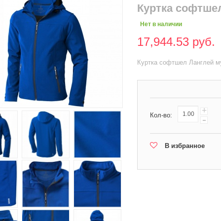
Куртка софтше
Нет в наличии
17,944.53 руб.
Куртка софтшел Ланглей м
+
Кол-во:
-
В избранное