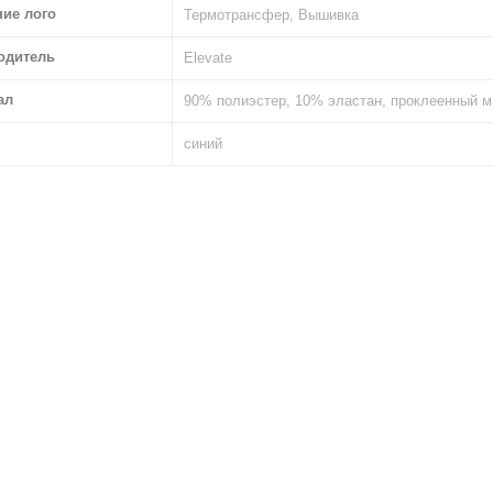
ние лого
Термотрансфер, Вышивка
одитель
Elevate
ал
90% полиэстер, 10% эластан, проклеенный 
синий