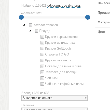
Нанесе
Найдено :165421
сбросить все фильтры
Диапазон цен
Произв
Матери
Каталог товаров
Посуда
Цвет
Кружки керамические
Кружки из пластика
Кружки Softtouch
Стаканы TO GO
Кружки из стекла
Бокалы для вина и пива
Упаковка для посуды
Чайники
Чайные и кофейные пары
Металлическая посуда
Бренды
635 из 635
Наборы посуды
Выберите из списка
Предметы сервировки
Наличие
Стаканы