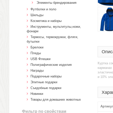
Элементы брендирования
Футболки и поло
Шильды
Косметика и наборы
Инструменты, мультитулы,ножи,
фонари
Термосы, термокружки, фляги,
бутылки
Брелоки
Опис
Пледы
USB Флешки
Куртка со
Полиграфические изделия
карманах
Награды
эластична
Подарочные наборы
и 10% эла
Элитные подарки
Cъедобные подарки
Хара
Новинки
Товары для домашних животных
Артику
Фильтр по свойствам