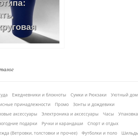
отипа:
ть,
круговая
талог
суда
Ежедневники и блокноты
Сумки и Рюкзаки
Уютный дом
исные принадлежности
Промо
Зонты и дождевики
ловые аксессуары
Электроника и аксессуары
Часы
Упаковк
вогодние подарки
Ручки и карандаши
Спорт и отдых
жда (Ветровки, толстовки и прочее)
Футболки и поло
Шильд