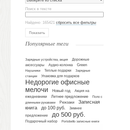
Выберите из списка
Эко кружки
Поиск в тексте
ЕВРОПОСУДА
Аксессуары
Найдено :165421
сбросить все фильтры
Ежедневники и блокноты
Блокноты
Показать
Ежедневники полудатированные
Популярные теги
Датированные ежедневники
Ежедневники недатированные
Планинги и телефонные книжки
Зарядные устройства, акция
Дорожные
Green
аксессуары
Аудио-колонка
Планинги датированные
Наушники
Теплые подарки
Зарядные
Планинги недатированные
Упаковка для подарков
станции
Телефонные книжки
Недорогие офисные
Еженедельники
мелочи
Новый год
Акция на
Органайзер на ежедневник
Летнее предложение
ежедневники
Поло с
Записная
Сумки и Рюкзаки
Рюкзаки
длинными рукавами
книга
до 100 руб.
Зимнее
Сумки для планшетов и ноутбуков
до 500 руб.
Рюкзаки
предложение
Подарочный набор
Portobello записные книги
Конференц-сумки
Чемоданы