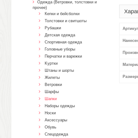
Одежда (Ветровки, толстовки и
прочее)
Хара
Кепки и бейсболки
Толстовки и свитшоты
Рубашки
Артику
Детская одежда
Нанесе
Спортивная одежда
Головные уборы
Произв
Перчатки и варежки
Kуртки
Матери
Штаны и шорты
Размер
Жилеты
Ветровки
Шарфы
Шапки
Наборы одежды
Носки
Аксессуары
Обувь
Спецодежда