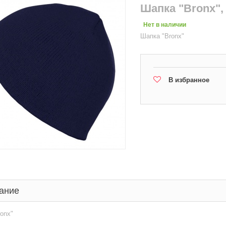
Шапка "Bronx",
Нет в наличии
Шапка "Bronx"
В избранное
ание
onx"