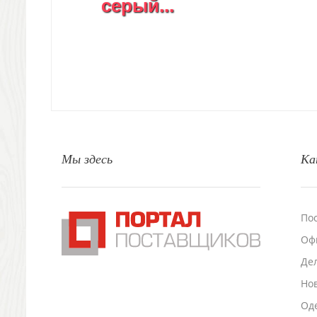
серый...
Декоративные подушки
Интерьерные подарки
Винные аксессуары оптом
Свет
Природа и быт
Свечи и подсвечники
Садовый инвентарь
Домашний текстиль
Офисные принадлежности
Мы здесь
Ка
Настольные аксессуары
Настольные календари
Подставки для визиток записок телефонов
Канцтовары
По
Промо
Оф
Антистрессы
Светоотражатели
Де
Зажигалки
Но
Зеркала и косметички
Оде
Открывашки