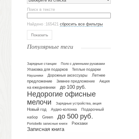
Выберите из списка
Эко кружки
Поиск в тексте
ЕВРОПОСУДА
Аксессуары
Найдено :165421
сбросить все фильтры
Ежедневники и блокноты
Блокноты
Показать
Ежедневники полудатированные
Популярные теги
Датированные ежедневники
Ежедневники недатированные
Планинги и телефонные книжки
Зарядные станции
Поло с длинными рукавами
Упаковка для подарков
Теплые подарки
Планинги датированные
Летнее
Наушники
Дорожные аксессуары
Планинги недатированные
предложение
Зимнее предложение
Акция
Телефонные книжки
до 100 руб.
на ежедневники
Недорогие офисные
Еженедельники
мелочи
Органайзер на ежедневник
Зарядные устройства, акция
Сумки и Рюкзаки
Новый год
Подарочный
Аудио-колонка
до 500 руб.
Сумки для планшетов и ноутбуков
Green
набор
Рюкзаки
Рюкзаки
Portobello записные книги
Записная книга
Конференц-сумки
Чемоданы