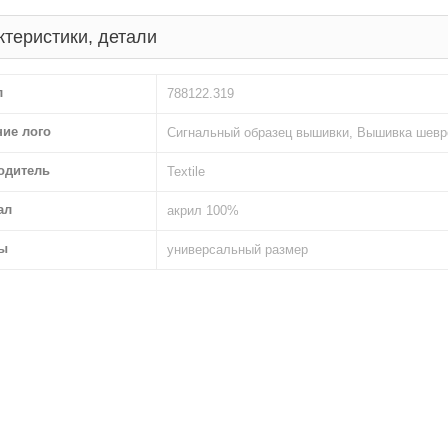
ктеристики, детали
л
788122.319
ние лого
Сигнальный образец вышивки, Вышивка шевр
одитель
Textile
ал
акрил 100%
ы
универсальный размер