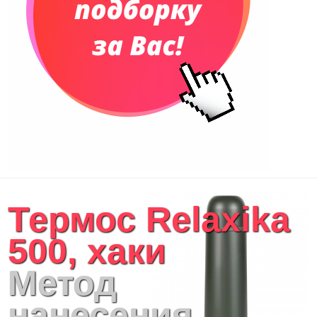
Рюкзаки
Конференц-сумки
Чемоданы
Сумки для покупок промо
Несессеры и косметички
Сумки спортивные
Сумки дорожные
Портфели
Чехлы для планшетов и ноутбуков
Сумка на пояс или шею
Аксессуары
Женские сумки
Термос Relaxika
Уютный дом
Текстиль для ванной комнаты
500, хаки
Кухонные приспособления
Кухонный текстиль
Метод
Ножи разделочные доски
Фоторамки и фотоальбомы
нанесения
Уход за обувью