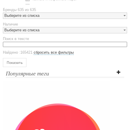
Металлическая посуда
Бренды
635 из 635
Наборы посуды
Выберите из списка
Предметы сервировки
Наличие
Стаканы
Выберите из списка
Эко кружки
Поиск в тексте
ЕВРОПОСУДА
Аксессуары
Найдено :165421
сбросить все фильтры
Ежедневники и блокноты
Блокноты
Показать
Ежедневники полудатированные
Популярные теги
Датированные ежедневники
Ежедневники недатированные
Планинги и телефонные книжки
Планинги датированные
Планинги недатированные
Телефонные книжки
Еженедельники
Органайзер на ежедневник