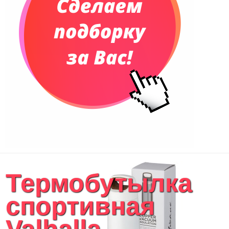
Сумки и Рюкзаки
Сумки для планшетов и ноутбуков
Рюкзаки
Конференц-сумки
Чемоданы
Сумки для покупок промо
Несессеры и косметички
Сумки спортивные
Сумки дорожные
Портфели
Чехлы для планшетов и ноутбуков
Сумка на пояс или шею
Аксессуары
Женские сумки
Термобутылка
Уютный дом
Текстиль для ванной комнаты
спортивная
Кухонные приспособления
Кухонный текстиль
Ножи разделочные доски