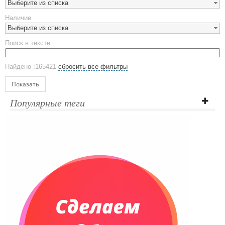
Выберите из списка
Предметы сервировки
Наличие
Стаканы
Выберите из списка
Эко кружки
Поиск в тексте
ЕВРОПОСУДА
Аксессуары
Найдено :165421
сбросить все фильтры
Ежедневники и блокноты
Блокноты
Показать
Ежедневники полудатированные
Популярные теги
Датированные ежедневники
Ежедневники недатированные
Планинги и телефонные книжки
Планинги датированные
Планинги недатированные
Телефонные книжки
Еженедельники
Органайзер на ежедневник
Сумки и Рюкзаки
Сумки для планшетов и ноутбуков