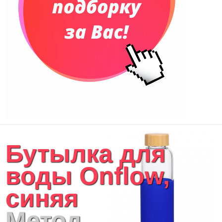
Рюкзаки
Конференц-сумки
Чемоданы
Сумки для покупок промо
Несессеры и косметички
Сумки спортивные
Сумки дорожные
Портфели
Чехлы для планшетов и ноутбуков
Сумка на пояс или шею
Аксессуары
Женские сумки
Бутылка для
Уютный дом
Текстиль для ванной комнаты
воды Onflow,
Кухонные приспособления
Кухонный текстиль
синяя
Ножи разделочные доски
Фоторамки и фотоальбомы
Метод
Уход за обувью