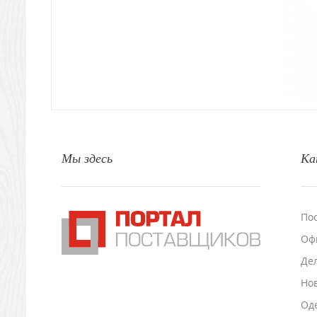
Декоративные подушки
Интерьерные подарки
Винные аксессуары оптом
Свет
Природа и быт
Свечи и подсвечники
Садовый инвентарь
Домашний текстиль
Офисные принадлежности
Мы здесь
Ка
Настольные аксессуары
Настольные календари
Подставки для визиток записок телефонов
Канцтовары
По
Промо
Оф
Антистрессы
Светоотражатели
Де
Зажигалки
Но
Зеркала и косметички
Оде
Открывашки