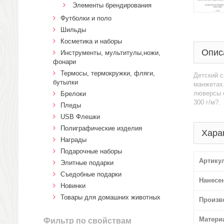
Элементы брендирования
Футболки и поло
Шильды
Косметика и наборы
Опис
Инструменты, мультитулы,ножи,
фонари
Термосы, термокружки, фляги,
Детский с
бутылки
манжетах.
люверсы с
Брелоки
300 г/м?.
Пледы
USB Флешки
Полиграфические изделия
Хара
Награды
Подарочные наборы
Артику
Элитные подарки
Cъедобные подарки
Нанесе
Новинки
Товары для домашних животных
Произв
Матери
Фильтр по свойствам