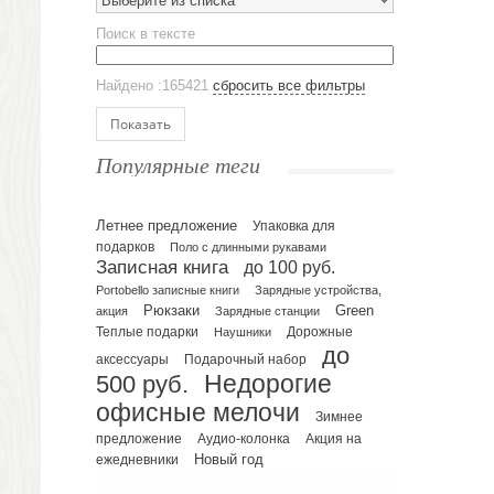
Выберите из списка
Эко кружки
Поиск в тексте
ЕВРОПОСУДА
Аксессуары
Найдено :165421
сбросить все фильтры
Ежедневники и блокноты
Блокноты
Показать
Ежедневники полудатированные
Популярные теги
Датированные ежедневники
Ежедневники недатированные
Летнее предложение
Упаковка для
Планинги и телефонные книжки
подарков
Поло с длинными рукавами
Планинги датированные
Записная книга
до 100 руб.
Планинги недатированные
Portobello записные книги
Зарядные устройства,
Телефонные книжки
Рюкзаки
Green
акция
Зарядные станции
Еженедельники
Теплые подарки
Наушники
Дорожные
до
Органайзер на ежедневник
Подарочный набор
аксессуары
500 руб.
Недорогие
Сумки и Рюкзаки
офисные мелочи
Сумки для планшетов и ноутбуков
Зимнее
Рюкзаки
предложение
Аудио-колонка
Акция на
Новый год
ежедневники
Конференц-сумки
Чемоданы