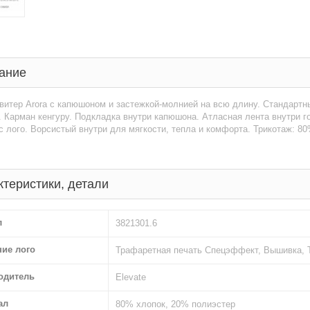
ание
витер Arora с капюшоном и застежкой-молнией на всю длину. Стандартны
 Карман кенгуру. Подкладка внутри капюшона. Атласная лента внутри г
 лого. Ворсистый внутри для мягкости, тепла и комфорта. Трикотаж: 80
ктеристики, детали
л
3821301.6
ние лого
Трафаретная печать Спецэффект, Вышивка, 
одитель
Elevate
ал
80% хлопок, 20% полиэстер