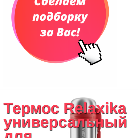
Термос Relaxika
универсальный
для...