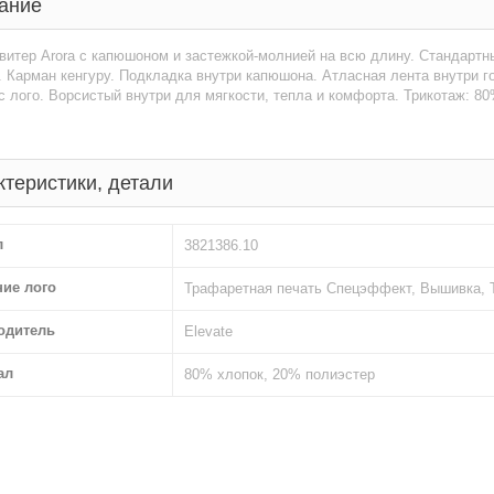
ание
витер Arora с капюшоном и застежкой-молнией на всю длину. Стандартны
 Карман кенгуру. Подкладка внутри капюшона. Атласная лента внутри г
 лого. Ворсистый внутри для мягкости, тепла и комфорта. Трикотаж: 80
ктеристики, детали
л
3821386.10
ние лого
Трафаретная печать Спецэффект, Вышивка, 
одитель
Elevate
ал
80% хлопок, 20% полиэстер