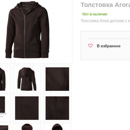
Толстовка Aror
Нет в наличии
Толстовка Arora детская с
В избранное