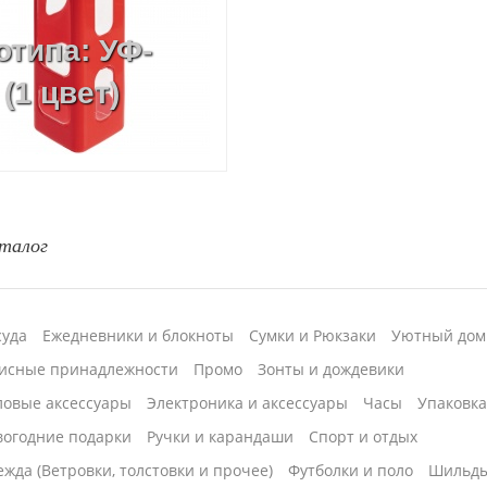
отипа: УФ-
(1 цвет)
талог
суда
Ежедневники и блокноты
Сумки и Рюкзаки
Уютный дом
исные принадлежности
Промо
Зонты и дождевики
ловые аксессуары
Электроника и аксессуары
Часы
Упаковк
вогодние подарки
Ручки и карандаши
Спорт и отдых
жда (Ветровки, толстовки и прочее)
Футболки и поло
Шильд