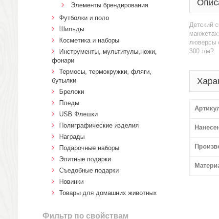
Опис
Элементы брендирования
Футболки и поло
Детский с
Шильды
манжетах.
Косметика и наборы
люверсы с
300 г/м?.
Инструменты, мультитулы,ножи,
фонари
Термосы, термокружки, фляги,
Хара
бутылки
Брелоки
Пледы
Артику
USB Флешки
Полиграфические изделия
Нанесе
Награды
Произв
Подарочные наборы
Элитные подарки
Матери
Cъедобные подарки
Новинки
Товары для домашних животных
Фильтр по свойствам