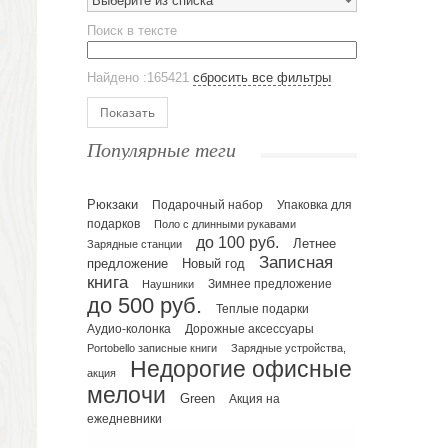
Выберите из списка
Эко кружки
Поиск в тексте
ЕВРОПОСУДА
Аксессуары
Найдено :165421
сбросить все фильтры
Ежедневники и блокноты
Блокноты
Показать
Ежедневники полудатированные
Популярные теги
Датированные ежедневники
Ежедневники недатированные
Рюкзаки
Подарочный набор
Упаковка для
Планинги и телефонные книжки
подарков
Поло с длинными рукавами
Планинги датированные
до 100 руб.
Летнее
Зарядные станции
Планинги недатированные
Записная
предложение
Новый год
Телефонные книжки
книга
Зимнее предложение
Наушники
до 500 руб.
Еженедельники
Теплые подарки
Органайзер на ежедневник
Аудио-колонка
Дорожные аксессуары
Portobello записные книги
Зарядные устройства,
Сумки и Рюкзаки
Недорогие офисные
Сумки для планшетов и ноутбуков
акция
мелочи
Рюкзаки
Green
Акция на
ежедневники
Конференц-сумки
Чемоданы