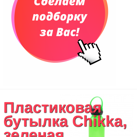
Пластиковая
бутылка Chikka,
зеленая